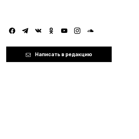
facebook
telegram
vkontakte
odnoklassniki
youtube
instagram
soundcloud
Написать в редакцию