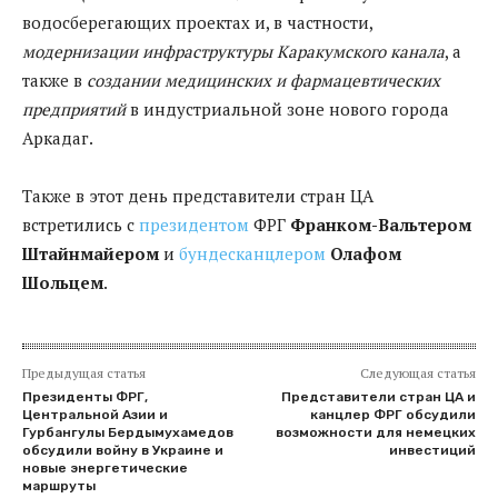
водосберегающих проектах и, в частности,
модернизации инфраструктуры Каракумского канала
, а
также в
создании медицинских и фармацевтических
предприятий
в индустриальной зоне нового города
Аркадаг.
Также в этот день представители стран ЦА
встретились с
президентом
ФРГ
Франком-Вальтером
Штайнмайером
и
бундесканцлером
Олафом
Шольцем
.
Предыдущая статья
Следующая статья
Президенты ФРГ,
Представители стран ЦА и
Центральной Азии и
канцлер ФРГ обсудили
Гурбангулы Бердымухамедов
возможности для немецких
обсудили войну в Украине и
инвестиций
новые энергетические
маршруты