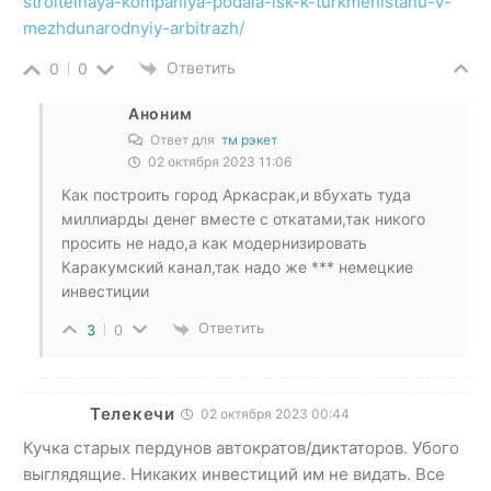
stroitelnaya-kompaniya-podala-isk-k-turkmenistanu-v-
mezhdunarodnyiy-arbitrazh/
Ответить
0
0
Аноним
Ответ для
тм рэкет
02 октября 2023 11:06
Как построить город Аркасрак,и вбухать туда
миллиарды денег вместе с откатами,так никого
просить не надо,а как модернизировать
Каракумский канал,так надо же *** немецкие
инвестиции
Ответить
3
0
Телекечи
02 октября 2023 00:44
Кучка старых пердунов автократов/диктаторов. Убого
выглядящие. Никаких инвестиций им не видать. Все