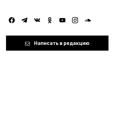
facebook
telegram
vkontakte
odnoklassniki
youtube
instagram
soundcloud
Написать в редакцию