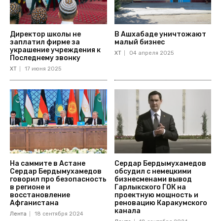
Директор школы не
В Ашхабаде уничтожают
заплатил фирме за
малый бизнес
украшение учреждения к
ХТ
04 апреля 2025
Последнему звонку
ХТ
17 июня 2025
На саммите в Астане
Сердар Бердымухамедов
Сердар Бердымухамедов
обсудил с немецкими
говорил про безопасность
бизнесменами вывод
в регионе и
Гарлыкского ГОК на
восстановление
проектную мощность и
Афганистана
реновацию Каракумского
канала
Лента
18 сентября 2024