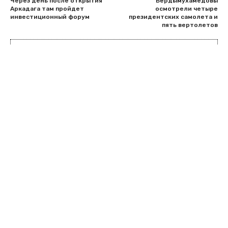
Через день после открытия
Бердымухамедовы
Аркадага там пройдет
осмотрели четыре
инвестиционный форум
президентских самолета и
пять вертолетов