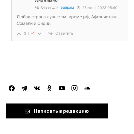
Анонимно
Ответ для
Байрам
28 июня 2023 08:40
Любая страна лучше тм, кроме рф, Афганистана,
Сомали и Сирии.
Ответить
0
-1
facebook
telegram
vkontakte
odnoklassniki
youtube
instagram
soundcloud
Написать в редакцию