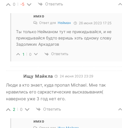
Ответить
0
-5
имхо
Ответ для
Нейман
26 июня 2023 17:25
Ты только Нейманом тут не прикидывайся, и не
прикидывайся будто веришь хоть одному слову
Задоликих Аркадагов
Ответить
1
0
Ищу Майкла
24 июня 2023 23:29
Люди а кто знает, куда пропал Michael. Мне так
нравились его саркастические высказывания(
наверное уже 3 год нет его.
Ответить
2
0
имхо
Ответ для
Ищу Майкла