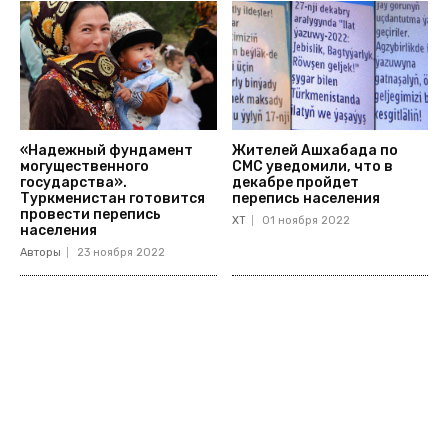
«Надежный фундамент
Жителей Ашхабада по
могущественного
СМС уведомили, что в
государства».
декабре пройдет
Туркменистан готовится
перепись населения
провести перепись
ХТ
01 ноября 2022
населения
Авторы
23 ноября 2022