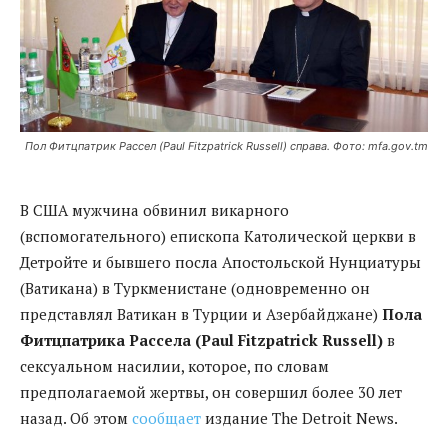
Пол Фитцпатрик Рассел (Paul Fitzpatrick Russell) справа. Фото: mfa.gov.tm
В США мужчина обвинил викарного
(вспомогательного) епископа Католической церкви в
Детройте и бывшего посла Апостольской Нунциатуры
(Ватикана) в Туркменистане (одновременно он
представлял Ватикан в Турции и Азербайджане)
Пола
Фитцпатрика Рассела (Paul Fitzpatrick Russell)
в
сексуальном насилии, которое, по словам
предполагаемой жертвы, он совершил более 30 лет
назад. Об этом
сообщает
издание The Detroit News.