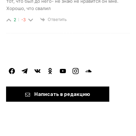
тот, что был до него- не знаю не нравится он мне.
Хорошо, что свалил
Ответить
2
-3
facebook
telegram
vkontakte
odnoklassniki
youtube
instagram
soundcloud
Написать в редакцию