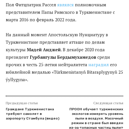
Пол Фитцпатрик Рассел
являлся
полномочным
представителем Папы Римского в Туркменистане с
марта 2016 по февраль 2022 года.
На данный момент Апостольскую Нунциатуру в
Туркменистане представляет атташе по делам
культуры
Мадей Анджей
. В декабре 2020 года
президент
Гурбангулы Бердымухамедов
среди
прочих в честь 25-летия нейтралитета
наградил
его
юбилейной медалью «Türkmenistanyň Bitaraplygynyň 25
ýyllygyna».
Предыдущая статья
Следующая статья
Граждане Туркменистана
ПРООН обучает туркменских
требуют самолет в
экологов измерять уровень
аэропорту Стамбула (видео)
пыли в воздухе. Масочный
режим в стране был введен
из-за «опасных частиц пыли»