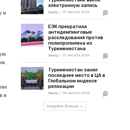
электронную запись
у и
07 августа 2026
Лента
0
ЕЭК прекратила
антидемпинговые
расследования против
полипропилена из
Туркменистана
тую
07 августа 2026
Лента
1
ом
Туркменистан занял
последнее место в ЦА в
Глобальном индексе
ова
релокации
06 августа 2026
Лента
9
в и
Загрузить больше