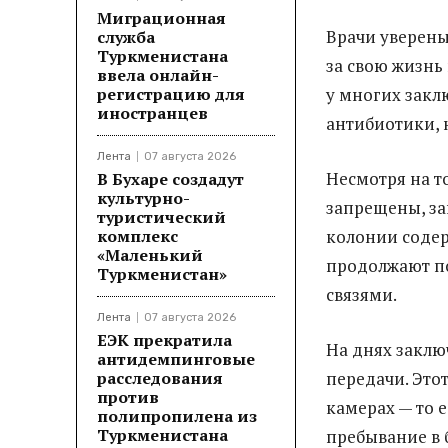
Миграционная
Врачи уверены
служба
Туркменистана
за свою жизнь
ввела онлайн-
регистрацию для
у многих закл
иностранцев
антибиотики, 
Лента
07 августа 2026
Несмотря на т
В Бухаре создадут
культурно-
запрещены, зак
туристический
комплекс
колонии содер
«Маленький
продолжают п
Туркменистан»
связями.
Лента
07 августа 2026
ЕЭК прекратила
На днях заклю
антидемпинговые
расследования
передачи. Этот
против
камерах — то е
полипропилена из
Туркменистана
пребывание в 