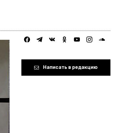
facebook
telegram
vkontakte
odnoklassniki
youtube
instagram
soundcloud
Написать в редакцию