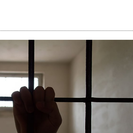
i
m
s
e
h
n
c
e