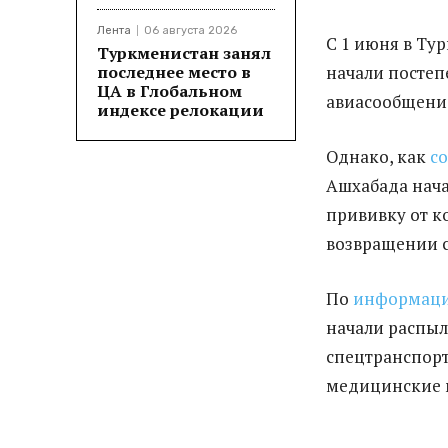
Лента
06 августа 2026
С 1 июня в Ту
Туркменистан занял
последнее место в
начали посте
ЦА в Глобальном
авиасообщени
индексе релокации
Однако, как
с
Ашхабада нача
прививку от к
возвращении с
По
информац
начали распы
спецтранспорт
медицинские 