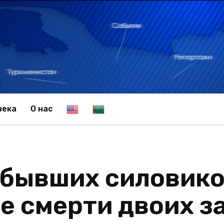
E
T
века
О нас
n
u
 бывших силовико
g
r
е смерти двоих з
l
k