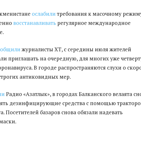
ркменистане
ослабили
требования к масочному режим
пенно
восстанавливать
регулярное международное
е.
ообщили
журналисты ХТ, с середины июля жителей
ли приглашать на очередную, для многих уже четвер
оронавируса. В городе распространяются слухи о скор
трогих антиковидных мер.
ии
Радио «Азатлык», в городах Балканского велаята сн
лять дезинфицирующие средства с помощью тракторо
а. Посетителей базаров снова обязали надевать
маски.