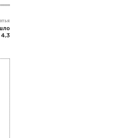
атья
ошло
 4,3