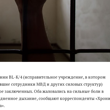
онии BL-K/4 (исправительное учреждение, в котором
вшие сотрудники МВД и других силовых структур)
ое заключенных. Оба жаловались на сильные боли в
рудненное дыхание, сообщают корреспонденты «Хрон
а».