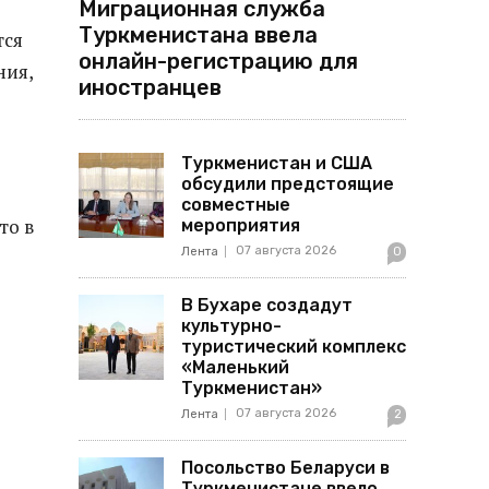
Миграционная служба
Туркменистана ввела
тся
онлайн-регистрацию для
ния,
иностранцев
Туркменистан и США
обсудили предстоящие
совместные
то в
мероприятия
07 августа 2026
Лента
0
В Бухаре создадут
культурно-
туристический комплекс
«Маленький
Туркменистан»
07 августа 2026
Лента
2
Посольство Беларуси в
Туркменистане ввело