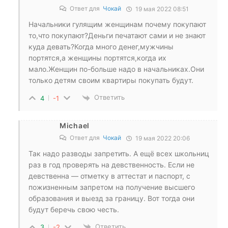
Ответ для
Чокай
19 мая 2022 08:51
Начальники гулящим женщинам почему покупают
то,что покупают?Деньги печатают сами и не знают
куда девать?Когда много денег,мужчины
портятся,а женщины портятся,когда их
мало.Женщин по-больше надо в начальниках.Они
только детям своим квартиры покупать будут.
Ответить
4
-1
Michael
Ответ для
Чокай
19 мая 2022 20:06
Так надо разводы запретить. А ещё всех школьниц
раз в год проверять на девственность. Если не
девственна — отметку в аттестат и паспорт, с
пожизненным запретом на получение высшего
образования и выезд за границу. Вот тогда они
будут беречь свою честь.
Ответить
3
-2