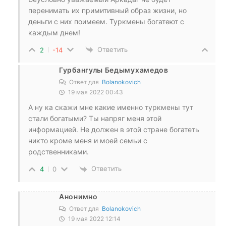
перенимать их примитивный образ жизни, но
деньги с них поимеем. Туркмены богатеют с
каждым днем!
Ответить
2
-14
Гурбангулы Бедымухамедов
Ответ для
Bolanokovich
19 мая 2022 00:43
А ну ка скажи мне какие именно туркмены тут
стали богатыми? Ты напряг меня этой
информацией. Не должен в этой стране богатеть
никто кроме меня и моей семьи с
родственниками.
Ответить
4
0
Анонимно
Ответ для
Bolanokovich
19 мая 2022 12:14