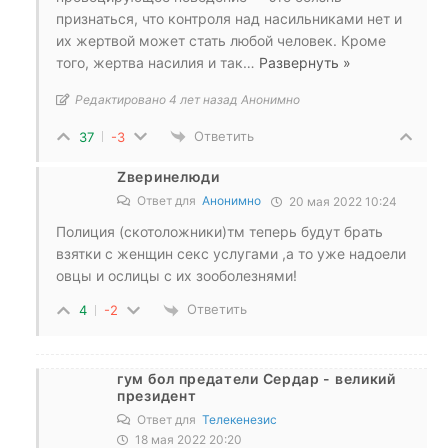
признаться, что контроля над насильниками нет и
их жертвой может стать любой человек. Кроме
того, жертва насилия и так
…
Развернуть »
Редактировано 4 лет назад Анонимно
Ответить
37
-3
Zверинелюди
Ответ для
Анонимно
20 мая 2022 10:24
Полиция (скотоложники)тм теперь будут брать
взятки с женщин секс услугами ,а то уже надоели
овцы и ослицы с их зооболезнями!
Ответить
4
-2
гум бол предатели Сердар - великий
президент
Ответ для
Телекенезис
18 мая 2022 20:20