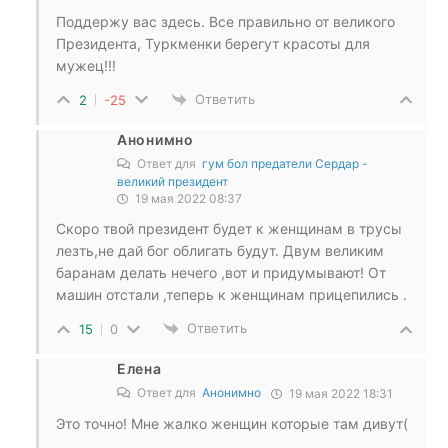
Поддержу вас здесь. Все правильно от великого
Президента, Туркменки берегут красоты для
мужец!!!
Ответить
2
-25
Анонимно
Ответ для
гум бол предатели Сердар -
великий президент
19 мая 2022 08:37
Скоро твой президент будет к женщинам в трусы
лезть,не дай бог облигать будут. Двум великим
баранам делать нечего ,вот и придумывают! От
машин отстали ,теперь к женщинам прицепились .
Ответить
15
0
Елена
Ответ для
Анонимно
19 мая 2022 18:31
Это точно! Мне жалко женщин которые там дивут(