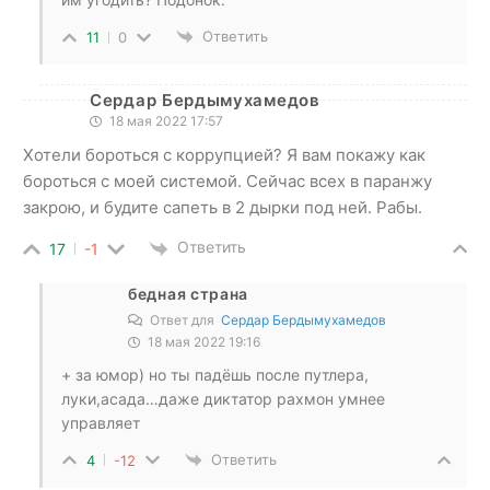
Ответить
11
0
Сердар Бердымухамедов
18 мая 2022 17:57
Хотели бороться с коррупцией? Я вам покажу как
бороться с моей системой. Сейчас всех в паранжу
закрою, и будите сапеть в 2 дырки под ней. Рабы.
Ответить
17
-1
бедная страна
Ответ для
Сердар Бердымухамедов
18 мая 2022 19:16
+ за юмор) но ты падёшь после путлера,
луки,асада…даже диктатор рахмон умнее
управляет
Ответить
4
-12