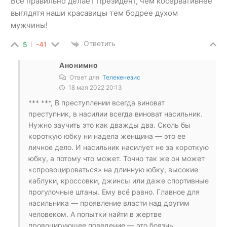
Все правильно делает Президент, чем косервативнее
выглдятя наши красавицы тем бодрее духом
мужчины!
Ответить
5
-41
Анонимно
Ответ для
Телекенезис
18 мая 2022 20:13
*** ***, В преступлении всегда виноват
преступник, в насилии всегда виноват насильник.
Нужно заучить это как дважды два. Сколь бы
короткую юбку ни надела женщина — это ее
личное дело. И насильник насилует не за короткую
юбку, а потому что может. Точно так же он может
«спровоцироваться» на длинную юбку, высокие
каблуки, кроссовки, джинсы или даже спортивные
прогулочные штаны. Ему всё равно. Главное для
насильника — проявление власти над другим
человеком. А попытки найти в жертве
провоцирующее поведение — это боязнь