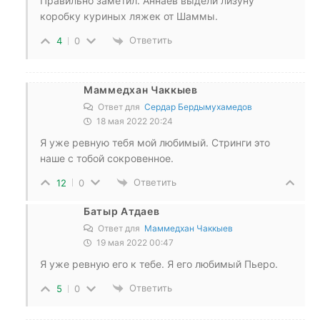
Правильно заметил. Аннаев выдели лизуну
коробку куриных ляжек от Шаммы.
Ответить
4
0
Маммедхан Чаккыев
Ответ для
Сердар Бердымухамедов
18 мая 2022 20:24
Я уже ревную тебя мой любимый. Стринги это
наше с тобой сокровенное.
Ответить
12
0
Батыр Атдаев
Ответ для
Маммедхан Чаккыев
19 мая 2022 00:47
Я уже ревную его к тебе. Я его любимый Пьеро.
Ответить
5
0