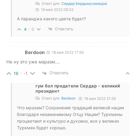
Ответ для
Сердар Бердымухамедов
19 мая 2022 08:32
А паранджа какого цвета будет?
Ответить
4
0
Berdoon
18 мая 2022 17:59
Не ну это уже маразм….
Ответить
16
-1
гум бол предатели Сердар - великий
президент
Ответ для
Berdoon
18 мая 2022 21:26
Что мразам? Сохранение традиций великой нации
благодаря незаменимому Отцу Нации? Туркмены
процветают и культуро и духовно, все у великих
Туркмен будет хорошо.