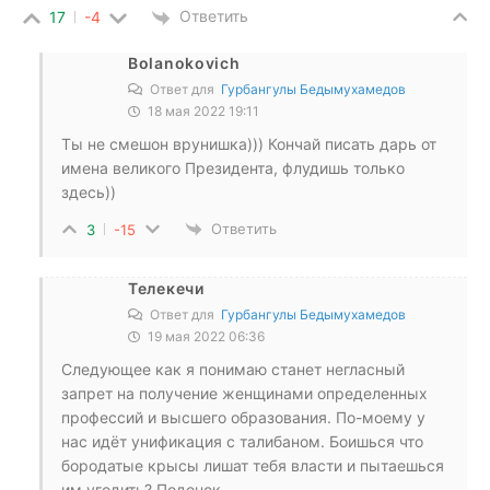
Ответить
17
-4
Bolanokovich
Ответ для
Гурбангулы Бедымухамедов
18 мая 2022 19:11
Ты не смешон врунишка))) Кончай писать дарь от
имена великого Президента, флудишь только
здесь))
Ответить
3
-15
Телекечи
Ответ для
Гурбангулы Бедымухамедов
19 мая 2022 06:36
Следующее как я понимаю станет негласный
запрет на получение женщинами определенных
профессий и высшего образования. По-моему у
нас идёт унификация с талибаном. Боишься что
бородатые крысы лишат тебя власти и пытаешься
им угодить? Подонок.