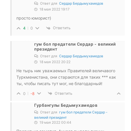
Ответ для
Сердар Бердымухамедов
18 мая 2022 19:17
просто юморист)
Ответить
4
0
гум бол предатели Сердар - великий
президент
Ответ для
Сердар Бердымухамедов
18 мая 2022 20:22
Не тырь ник уважаемых Правителей величавого
Туркменистана, они стараются для таких *** как
ты, чтобы писать тут мог, не благодарный!
Ответить
0
-8
Гурбангулы Бедымухамедов
Ответ для
гум бол предатели Сердар -
великий президент
19 мая 2022 00:44