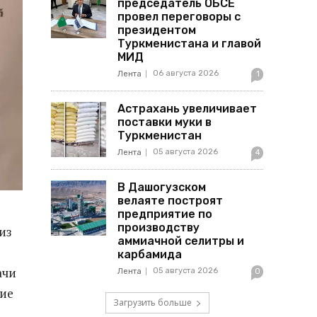
председатель ОБСЕ
провел переговоры с
президентом
Туркменистана и главой
МИД
06 августа 2026
Лента
1
Астрахань увеличивает
поставки муки в
Туркменистан
05 августа 2026
Лента
4
В Дашогузском
велаяте построят
предприятие по
производству
из
аммиачной селитры и
карбамида
ачи
05 августа 2026
Лента
0
ние
Загрузить больше