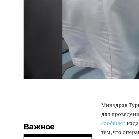
Минздрав Турк
для проведени
сообщает
изда
Важное
тем, что опера