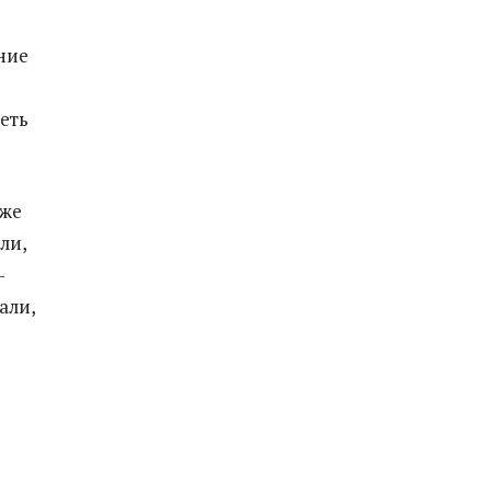
ние
теть
уже
ли,
—
али,