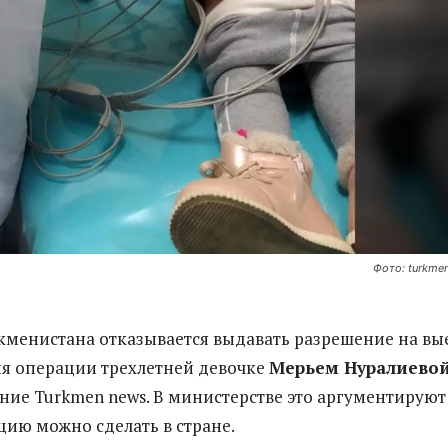
Фото: turkme
менистана отказывается выдавать разрешение на вы
я операции трехлетней девочке
Мерьем Нуралиево
ние Turkmen news. В министерстве это аргументируют
цию можно сделать в стране.