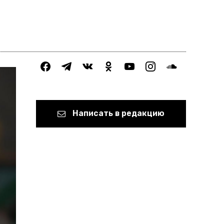
facebook
telegram
vkontakte
odnoklassniki
youtube
instagram
soundcloud
Написать в редакцию