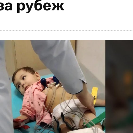
 за рубеж
i
m
s
e
h
n
c
e