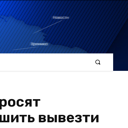
просят
шить вывезти