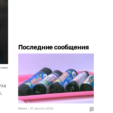
Последние сообщения
n.news
езд
й
,
Лента
07 августа 2026
0