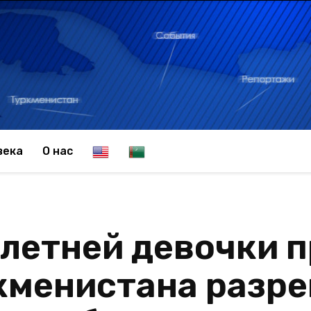
E
T
века
О нас
n
u
летней девочки 
g
r
кменистана разре
l
k