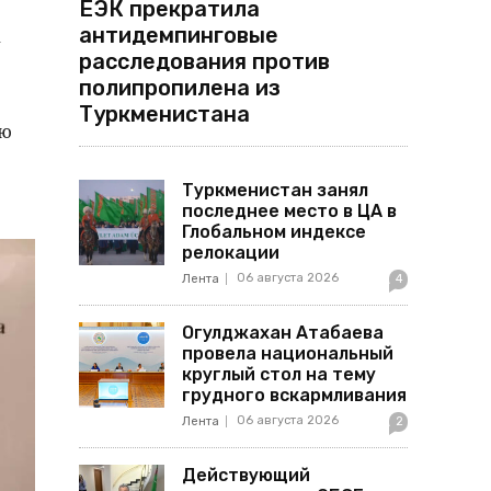
ЕЭК прекратила
антидемпинговые
а
расследования против
полипропилена из
Туркменистана
ую
Туркменистан занял
последнее место в ЦА в
Глобальном индексе
релокации
06 августа 2026
Лента
4
Огулджахан Атабаева
провела национальный
круглый стол на тему
грудного вскармливания
06 августа 2026
Лента
2
Действующий