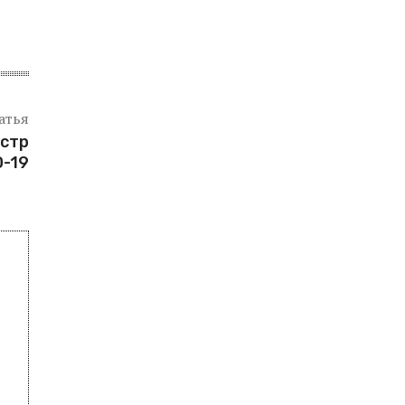
атья
истр
D-19