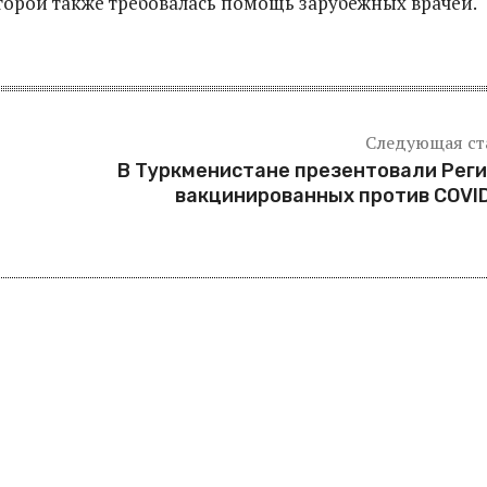
оторой также требовалась помощь зарубежных врачей.
Следующая ст
В Туркменистане презентовали Рег
вакцинированных против COVI