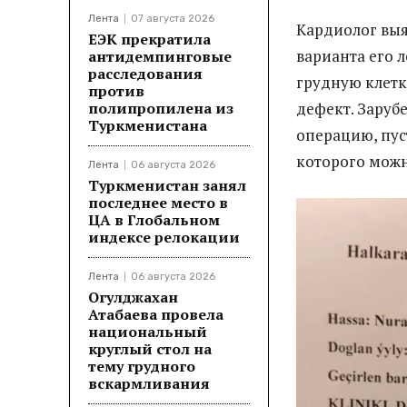
Лента
07 августа 2026
Кардиолог выя
ЕЭК прекратила
варианта его 
антидемпинговые
расследования
грудную клетк
против
полипропилена из
дефект. Заруб
Туркменистана
операцию, пус
которого можн
Лента
06 августа 2026
Туркменистан занял
последнее место в
ЦА в Глобальном
индексе релокации
Лента
06 августа 2026
Огулджахан
Атабаева провела
национальный
круглый стол на
тему грудного
вскармливания