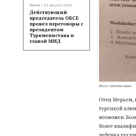
Лента
06 августа 2026
Действующий
председатель ОБСЕ
провел переговоры с
президентом
Туркменистана и
главой МИД
Фото: turkmen.news
Отец Мерьем, 
турецкой клини
возможен. Боле
более квалифи
ребенка ухудш