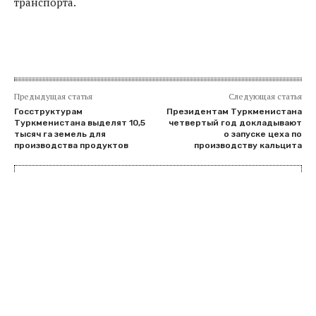
транспорта.
Предыдущая статья
Следующая статья
Госструктурам
Президентам Туркменистана
Туркменистана выделят 10,5
четвертый год докладывают
тысяч га земель для
о запуске цеха по
производства продуктов
производству кальцита