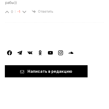
рабы))
Ответить
0
-1
facebook
telegram
vkontakte
odnoklassniki
youtube
instagram
soundcloud
Написать в редакцию