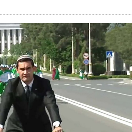
i
m
s
e
h
n
c
e