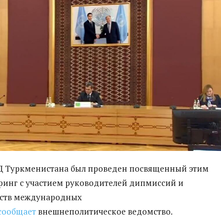
ИД Туркменистана был проведен посвященный этим
инг с участием руководителей дипмиссий и
ьств международных
сообщает
внешнеполитическое ведомство.