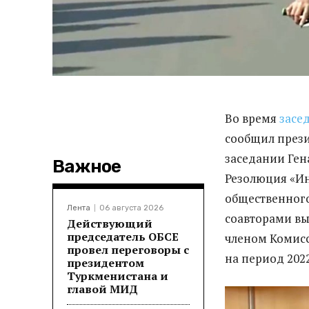
Во время
засе
сообщил през
заседании Ге
Важное
Резолюция «Ин
общественного
Лента
06 августа 2026
соавторами вы
Действующий
председатель ОБСЕ
членом Комис
провел переговоры с
на период 202
президентом
Туркменистана и
главой МИД