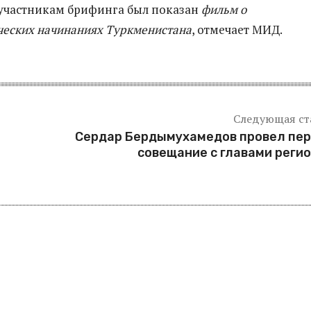
участникам брифинга был показан
фильм о
еских начинаниях Туркменистана
, отмечает МИД.
Следующая ст
Сердар Бердымухамедов провел пе
совещание с главами реги