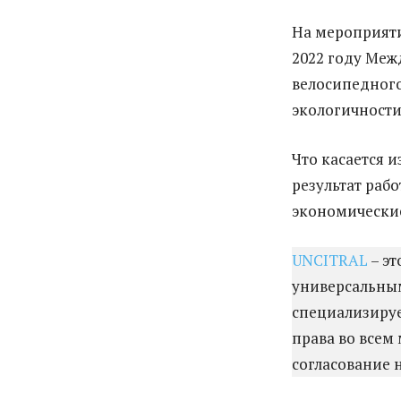
На мероприяти
2022 году Ме
велосипедного
экологичности
Что касается 
результат раб
экономические
UNCITRAL
– э
универсальным
специализируе
права во всем
согласование