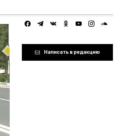
facebook
telegram
vkontakte
odnoklassniki
youtube
instagram
soundcloud
Написать в редакцию