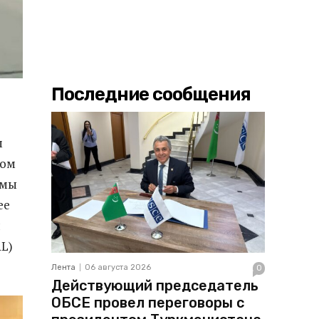
Последние сообщения
м
ном
емы
ее
н
L)
Лента
06 августа 2026
0
Действующий председатель
ОБСЕ провел переговоры с