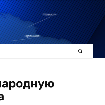
народную
а