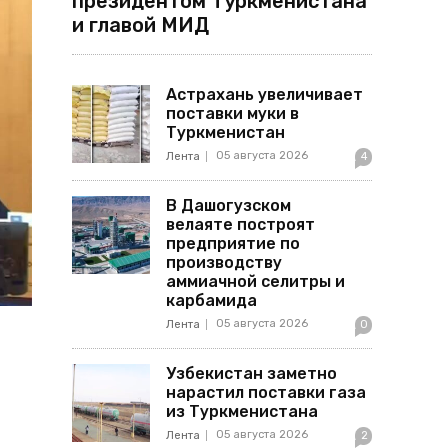
президентом Туркменистана
и главой МИД
Астрахань увеличивает
поставки муки в
Туркменистан
05 августа 2026
Лента
4
В Дашогузском
велаяте построят
предприятие по
производству
аммиачной селитры и
карбамида
05 августа 2026
Лента
0
Узбекистан заметно
нарастил поставки газа
из Туркменистана
05 августа 2026
Лента
2