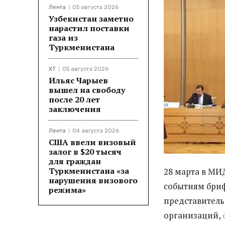
Лента
05 августа 2026
Узбекистан заметно
нарастил поставки
газа из
Туркменистана
ХТ
05 августа 2026
Ильяс Чарыев
вышел на свободу
после 20 лет
заключения
Лента
04 августа 2026
США ввели визовый
залог в $20 тысяч
для граждан
Туркменистана «за
28 марта в М
нарушения визового
событиям бриф
режима»
представител
организаций,