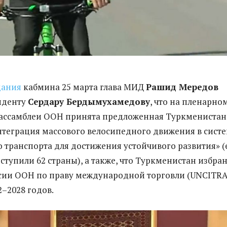
дания
кабмина 25 марта глава МИД
Рашид Мередов
иденту
Сердару Бердымухамедову
, что на пленарно
нассамблеи ООН принята предложенная Туркмениста
теграция массового велосипедного движения в сист
 транспорта для достижения устойчивого развития» (
ступили 62 страны), а также, что Туркменистан избра
сии ООН по праву международной торговли (UNCITRA
2–2028 годов.