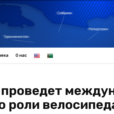
E
T
века
О нас
n
u
 проведет между
g
r
о роли велосипед
l
k