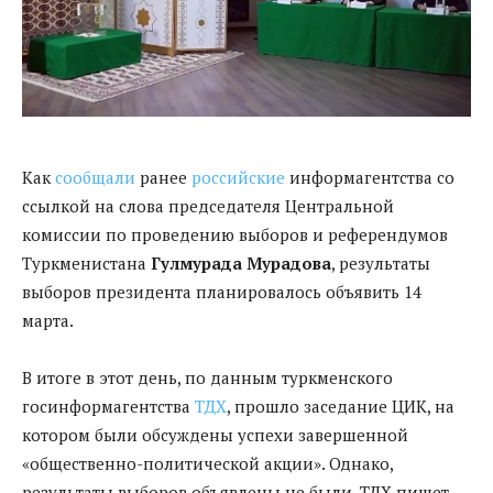
Как
сообщали
ранее
российские
информагентства со
ссылкой на слова председателя Центральной
комиссии по проведению выборов и референдумов
Туркменистана
Гулмурада Мурадова
, результаты
выборов президента планировалось объявить 14
марта.
В итоге в этот день, по данным туркменского
госинформагентства
ТДХ
, прошло заседание ЦИК, на
котором были обсуждены успехи завершенной
«общественно-политической акции». Однако,
результаты выборов объявлены не были. ТДХ пишет,