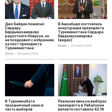
Джо Байден пожелал
В Ашхабаде состоялась
Сердару
инаугурация президента
Бердымухамедову
Туркменистана Сердара
радостного Новруза, но
Бердымухамедова
не поздравил с избранием
(видео)
на пост президента
Видео
20 марта 2022
Туркменистана
Лента
24 марта 2022
В Туркменабате
Реальная явка на выборах
праздничный ужин в
президента в Лебапском
честь выборов
велаяте составила 42,18