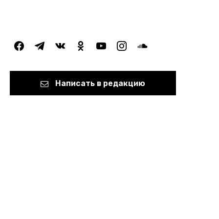
facebook
telegram
vkontakte
odnoklassniki
youtube
instagram
soundcloud
Написать в редакцию