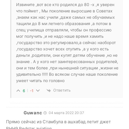
Извините ,вот все кто родился до 80 -х ,я уверен
что поймет , Мы поколение выросшие в Советах
,знаем как нас учили ,даже самых не обучаемых
тащили до 8 ми летнего образования ,а потом в
спец училища отправляли, чтобы он профессию
мог получить ,и не надо наше время хамить
,государство это регулировало,а сейчас наоборот
,государство хочет всех отупить ,а у кого есть
деньги ,родители, они купят детям обучение ,но не
знание . А у кого нет заинтересованных родителей,
они и тем более ,при нынешней ситуации ,жизни не
удивительно !!!!! Во всяком случае наше поколение
умеет читать по головно
Ответить
6
-1
Guwanc
04 марта 2022 20:37
Прямо сейчас из Стамбула в ашхабад летит джет
RHH9 Redstar aviation