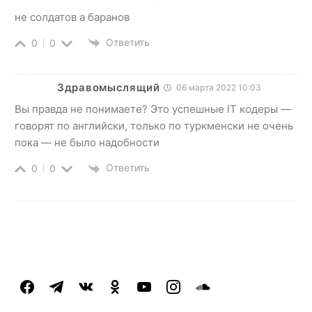
не солдатов а баранов
Ответить
0
0
Здравомыслящий
06 марта 2022 10:03
Вы правда не понимаете? Это успешные IT кодеры —
говорят по английски, только по туркменски не очень
пока — не было надобности
Ответить
0
0
facebook
telegram
vkontakte
odnoklassniki
youtube
instagram
soundcloud