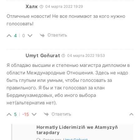
Халк
04 марта 2022 19:29
Отличные новости! Не все понимают за кого нужно
голосовать!
Ответить
4
0
Umyt Goňurat
04 марта 2022 19:53
Я обладаю высшим и степенью магистра дипломом в
области Международные Отношения. Здесь не надо
быть глупым или умным, чтобы голосовать за
правильного. Я бы и так голосовал за клан
Бердимухамедовых, ибо иного выбора
нет(альтернатив нет).
Ответить
5
-15
Hormatly Liderimiziň we Atamyzyň
tarapdary
Ответ для
Umyt Goňurat