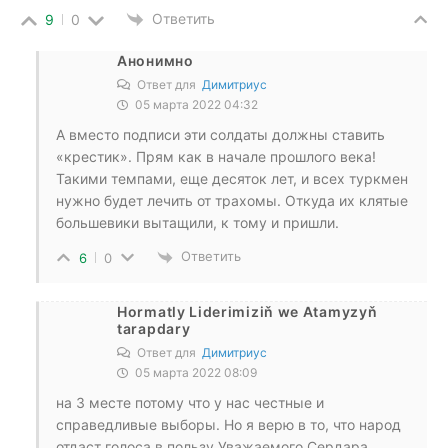
Ответить
9
0
Анонимно
Ответ для
Димитриус
05 марта 2022 04:32
А вместо подписи эти солдаты должны ставить
«крестик». Прям как в начале прошлого века!
Такими темпами, еще десяток лет, и всех туркмен
нужно будет лечить от трахомы. Откуда их клятые
большевики вытащили, к тому и пришли.
Ответить
6
0
Hormatly Liderimiziň we Atamyzyň
tarapdary
Ответ для
Димитриус
05 марта 2022 08:09
на 3 месте потому что у нас честные и
справедливые выборы. Но я верю в то, что народ
отдаст голоса в пользу Уважаемого Сердара