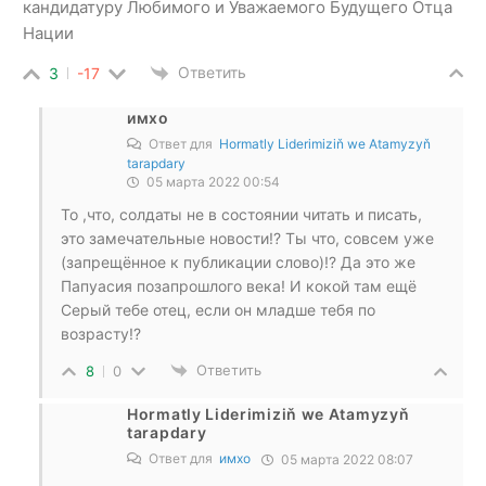
кандидатуру Любимого и Уважаемого Будущего Отца
Нации
Ответить
3
-17
имхо
Ответ для
Hormatly Liderimiziň we Atamyzyň
tarapdary
05 марта 2022 00:54
То ,что, солдаты не в состоянии читать и писать,
это замечательные новости!? Ты что, совсем уже
(запрещённое к публикации слово)!? Да это же
Папуасия позапрошлого века! И кокой там ещё
Серый тебе отец, если он младше тебя по
возрасту!?
Ответить
8
0
Hormatly Liderimiziň we Atamyzyň
tarapdary
Ответ для
имхо
05 марта 2022 08:07