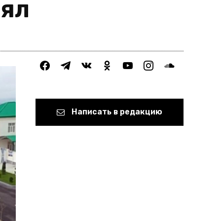
нял
facebook
telegram
vkontakte
odnoklassniki
youtube
instagram
soundcloud
Написать в редакцию