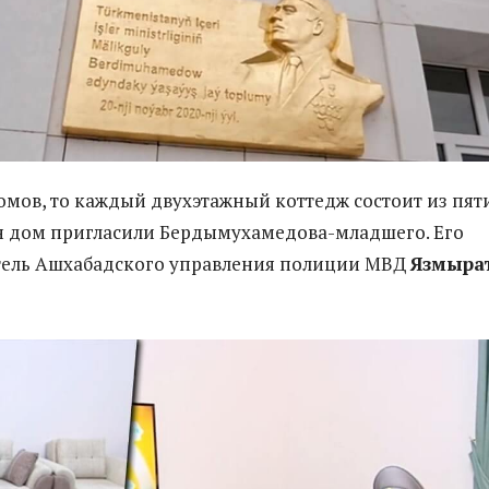
домов, то каждый двухэтажный коттедж состоит из пят
н дом пригласили Бердымухамедова-младшего. Его
итель Ашхабадского управления полиции МВД
Язмыра