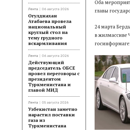
Оба мероприя
Лента
06 августа 2026
главы государ
Огулджахан
Атабаева провела
24 марта Бер
национальный
круглый стол на
в жилмассиве 
тему грудного
вскармливания
госинформаге
Лента
06 августа 2026
Действующий
председатель ОБСЕ
провел переговоры с
президентом
Туркменистана и
главой МИД
Лента
05 августа 2026
Узбекистан заметно
нарастил поставки
газа из
Туркменистана