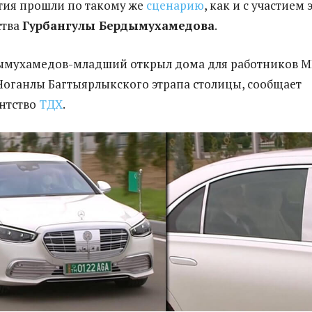
тия прошли по такому же
сценарию
, как и с участием 
ства
Гурбангулы Бердымухамедова
.
дымухамедов-младший открыл дома для работников 
Чоганлы Багтыярлыкского этрапа столицы, сообщает
нтство
ТДХ
.