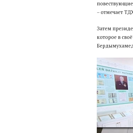
повествующие 
– отмечает ТДХ
Затем президе
которое в сво
Бердымухамед