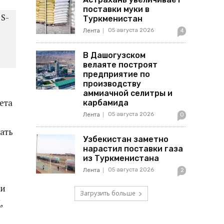
поставки муки в
S-
Туркменистан
05 августа 2026
Лента
4
В Дашогузском
велаяте построят
предприятие по
производству
аммиачной селитры и
ета
карбамида
05 августа 2026
Лента
0
ать
Узбекистан заметно
нарастил поставки газа
из Туркменистана
05 августа 2026
Лента
2
ли
Загрузить больше
,