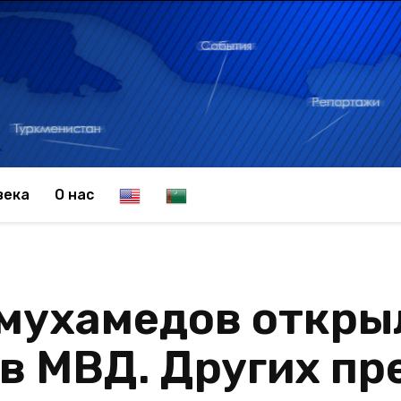
E
T
века
О нас
n
u
мухамедов откры
g
r
в МВД. Других пр
l
k