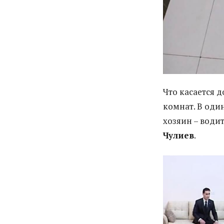
Что касается 
комнат. В оди
хозяин – вод
Чулиев
.