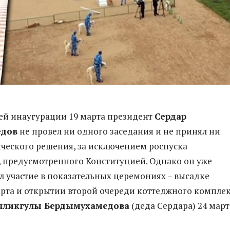
ей инаугурации 19 марта президент
Сердар
едов
не провел ни одного заседания и не принял ни
ческого решения, за исключением роспуска
, предусмотренного Конституцией. Однако он уже
 участие в показательных церемониях – высадке
арта и открытии второй очереди коттеджного компле
яликгулы Бердымухамедова
(деда Сердара) 24 март