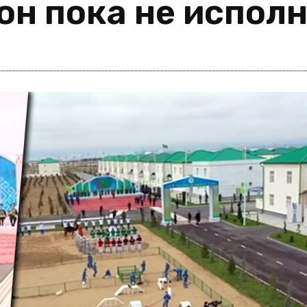
он пока не испол
i
m
s
e
h
n
c
e