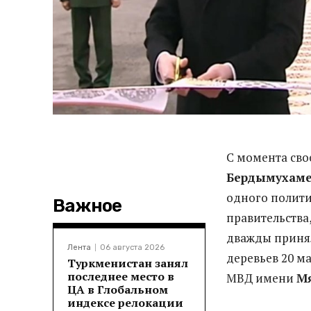
С момента сво
Бердымухам
одного полити
Важное
правительства
дважды принял
Лента
06 августа 2026
деревьев 20 м
Туркменистан занял
последнее место в
МВД имени
М
ЦА в Глобальном
индексе релокации