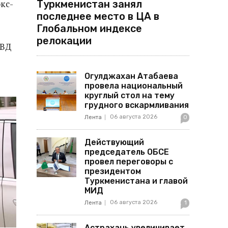
Туркменистан занял
экс-
последнее место в ЦА в
Глобальном индексе
релокации
МВД
Огулджахан Атабаева
провела национальный
круглый стол на тему
грудного вскармливания
06 августа 2026
Лента
0
Действующий
председатель ОБСЕ
провел переговоры с
президентом
Туркменистана и главой
МИД
06 августа 2026
Лента
1
Астрахань увеличивает