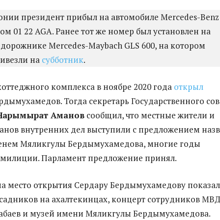
онии президент прибыл на автомобиле Mercedes-Benz 
ом 01 22 AGA. Ранее тот же номер был установлен на
дорожнике Mercedes-Maybach GLS 600, на котором
ривезли на
субботник
.
коттеджного комплекса в ноябре 2020 года
открыл
рдымухамедов. Тогда секретарь Государственного сов
Чарымырат Аманов
сообщил, что местные жители и
анов внутренних дел выступили с предложением назв
менем Мяликгулы Бердымухамедова, многие годы
 милиции. Парламент предложение принял.
а место открытия Сердару Бердымухамедову показа
садников на ахалтекинцах, концерт сотрудников МВД
абаев и музей имени Мяликгулы Бердымухамедова.