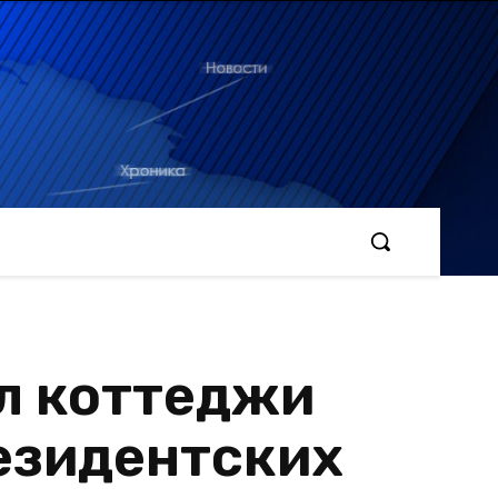
л коттеджи
езидентских