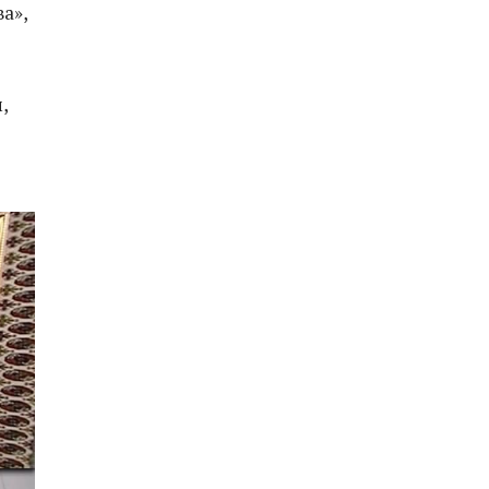
а»,
,