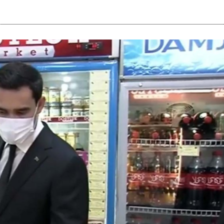
i
m
s
e
h
n
c
e