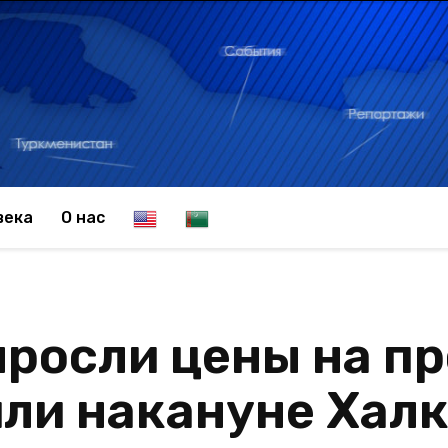
E
T
века
О нас
n
u
росли цены на п
g
r
ли накануне Хал
l
k