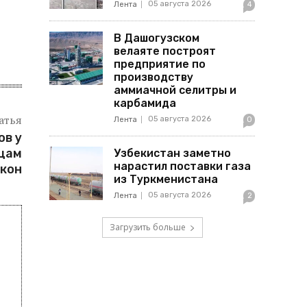
05 августа 2026
Лента
4
В Дашогузском
велаяте построят
предприятие по
производству
аммиачной селитры и
карбамида
атья
05 августа 2026
Лента
0
ов у
ьцам
Узбекистан заметно
нарастил поставки газа
окон
из Туркменистана
05 августа 2026
Лента
2
Загрузить больше