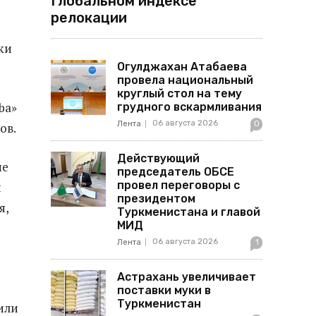
Глобальном индексе
релокации
ки
Огулджахан Атабаева
провела национальный
круглый стол на тему
ba»
грудного вскармливания
06 августа 2026
Лента
0
ов.
Действующий
не
председатель ОБСЕ
провел переговоры с
й
президентом
я,
Туркменистана и главой
МИД
06 августа 2026
Лента
1
Астрахань увеличивает
поставки муки в
Туркменистан
или