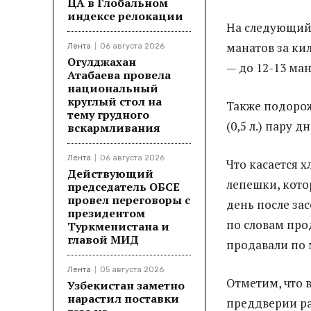
ЦА в Глобальном
индексе релокации
На следующий 
манатов за ки
Лента
06 августа 2026
Огулджахан
— до 12-13 ман
Атабаева провела
национальный
круглый стол на
Также подорож
тему грудного
(0,5 л.) пару д
вскармливания
Лента
06 августа 2026
Что касается 
Действующий
лепешки, кото
председатель ОБСЕ
провел переговоры с
день после зас
президентом
по словам про
Туркменистана и
главой МИД
продавали по 
Лента
05 августа 2026
Отметим, что 
Узбекистан заметно
нарастил поставки
преддверии ра