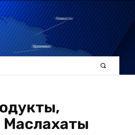
родукты,
к Маслахаты