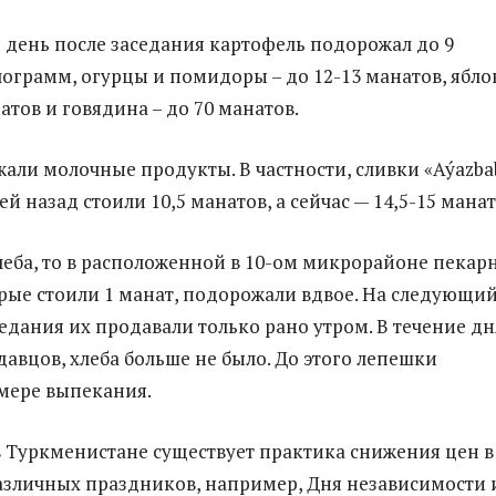
день после заседания картофель подорожал до 9
лограмм, огурцы и помидоры – до 12-13 манатов, ябло
атов и говядина – до 70 манатов.
али молочные продукты. В частности, сливки «Aýazba
ней назад стоили 10,5 манатов, а сейчас — 14,5-15 манат
хлеба, то в расположенной в 10-ом микрорайоне пекар
рые стоили 1 манат, подорожали вдвое. На следующи
едания их продавали только рано утром. В течение дн
давцов, хлеба больше не было. До этого лепешки
мере выпекания.
в Туркменистане существует практика снижения цен в
зличных праздников, например, Дня независимости 