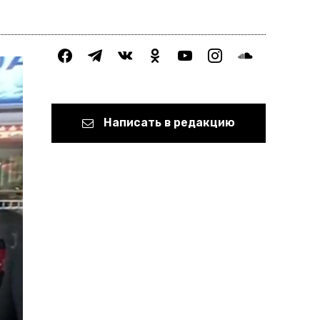
facebook
telegram
vkontakte
odnoklassniki
youtube
instagram
soundcloud
Написать в редакцию