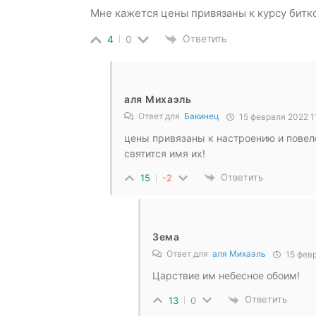
Мне кажется цены привязаны к курсу битк
Ответить
4
0
аля Михаэль
Ответ для
Бакинец
15 февраля 2022 1
цены привязаны к настроению и повеле
святится имя их!
Ответить
15
-2
Зема
Ответ для
аля Михаэль
15 февр
Царствие им небесное обоим!
Ответить
13
0