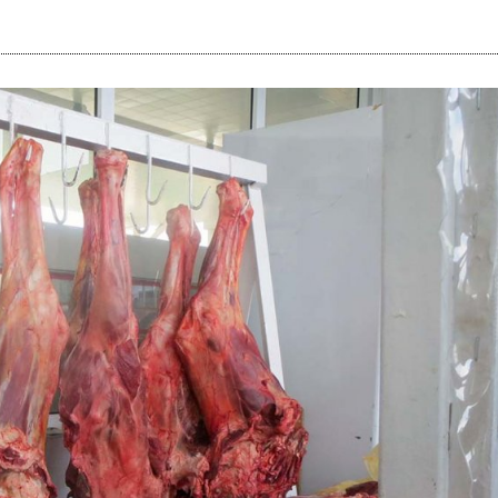
i
m
s
e
h
n
c
e