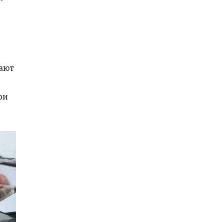
пают
ри