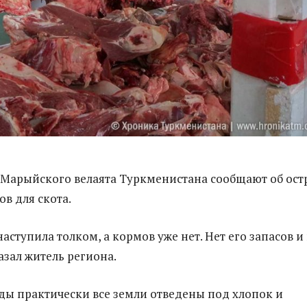
Марыйского велаята Туркменистана сообщают об ост
в для скота.
аступила толком, а кормов уже нет. Нет его запасов и
азал житель региона.
ды практически все земли отведены под хлопок и