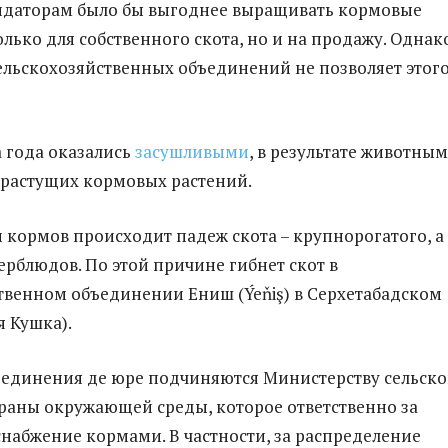
ндаторам было бы выгоднее выращивать кормовые
олько для собственного скота, но и на продажу. Однак
ельскохозяйственных объединений не позволяет этог
 года оказались
засушливыми
, в результате животным
орастущих кормовых растений.
и кормов происходит падеж скота – крупнорогатого, а
ерблюдов. По этой причине гибнет скот в
твенном объединении Ениш (Ýeňiş) в Серхетабадском
я Кушка).
ъединения де юре подчиняются Министерству сельско
храны окружающей среды, которое ответственно за
снабжение кормами. В частности, за распределение