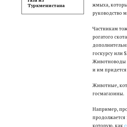
газа из
жмыха, которы
Туркменистана
руководство м
Частникам тож
рогатого скота
дополнительны
госкурсу или $
Животноводы о
и им придется
Животные, кот
госмагазины.
Например, про
продолжается 
которую, как
с