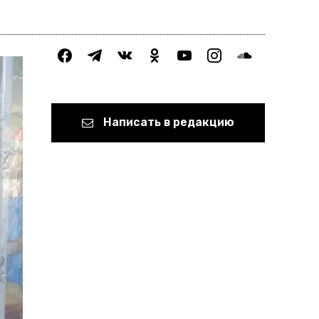
facebook
telegram
vkontakte
odnoklassniki
youtube
instagram
soundcloud
Написать в редакцию