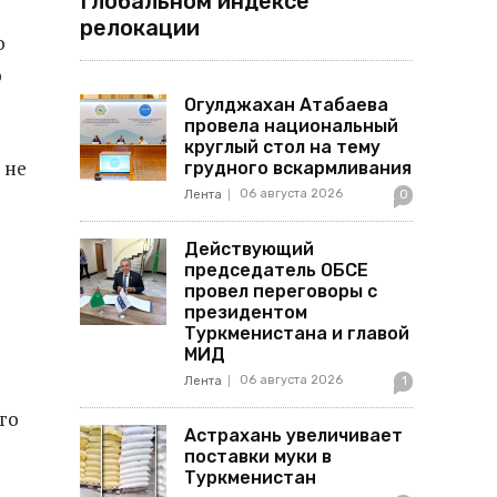
Глобальном индексе
релокации
о
о
Огулджахан Атабаева
провела национальный
круглый стол на тему
 не
грудного вскармливания
06 августа 2026
Лента
0
Действующий
председатель ОБСЕ
провел переговоры с
президентом
Туркменистана и главой
МИД
06 августа 2026
Лента
1
го
Астрахань увеличивает
поставки муки в
Туркменистан