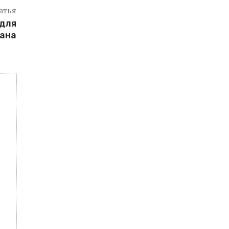
атья
 для
ана