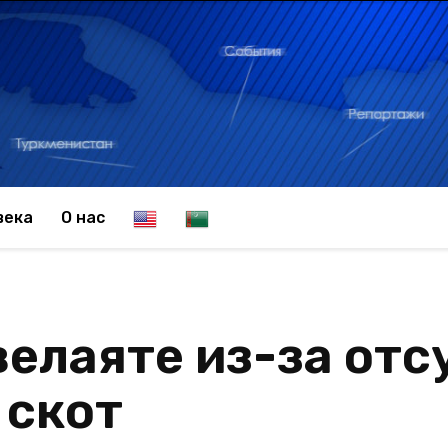
E
T
века
О нас
n
u
елаяте из-за отс
g
r
 скот
l
k