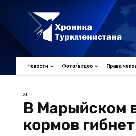
Новости
Фото/видео
Права чело
ХТ
В Марыйском в
кормов гибнет