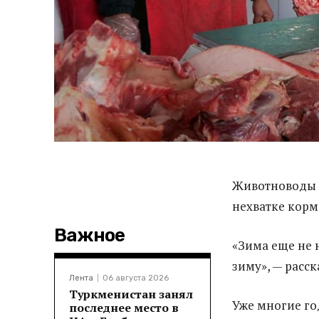
Животноводы 
нехватке кормо
Важное
«Зима еще не н
зиму», — расск
Лента
06 августа 2026
Туркменистан занял
Уже многие го
последнее место в