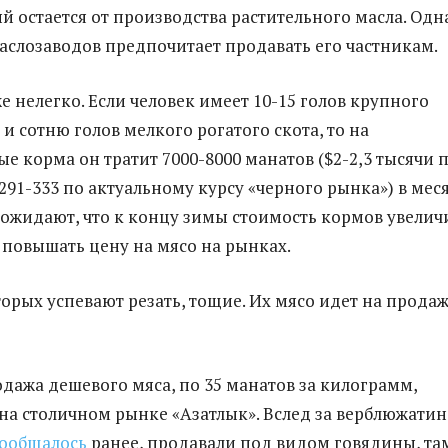
й остается от производства растительного масла. Одн
аслозаводов предпочитает продавать его частникам.
е нелегко. Если человек имеет 10-15 голов крупного
 и сотню голов мелкого рогатого скота, то на
е корма он тратит 7000-8000 манатов ($2-2,3 тысячи 
291-333 по актуальному курсу «черного рынка») в меся
жидают, что к концу зимы стоимость кормов увелич
 повышать цену на мясо на рынках.
орых успевают резать, тощие. Их мясо идет на продаж
дажа дешевого мяса, по 35 манатов за килограмм,
на столичном рынке «Азатлык». Вслед за верблюжатин
ообщалось
ранее, продавали под видом говядины, та