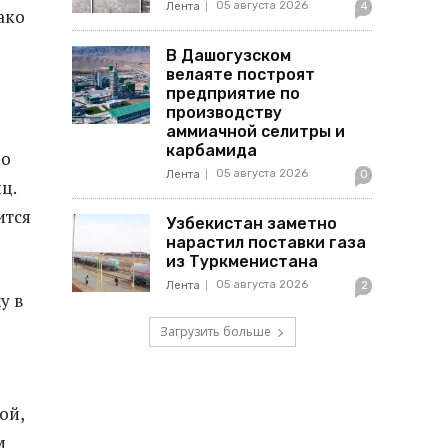
05 августа 2026
Лента
4
ако
В Дашогузском
велаяте построят
предприятие по
производству
аммиачной селитры и
карбамида
по
05 августа 2026
Лента
0
ц.
ится
Узбекистан заметно
нарастил поставки газа
из Туркменистана
05 августа 2026
Лента
2
у в
Загрузить больше
ой,
м