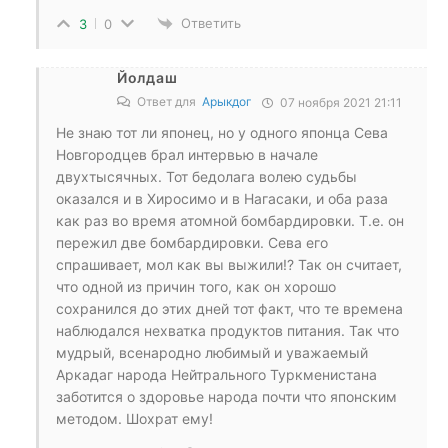
Ответить
3
0
Йолдаш
Ответ для
Арыкдог
07 ноября 2021 21:11
Не знаю тот ли японец, но у одного японца Сева
Новгородцев брал интервью в начале
двухтысячных. Тот бедолага волею судьбы
оказался и в Хиросимо и в Нагасаки, и оба раза
как раз во время атомной бомбардировки. Т.е. он
пережил две бомбардировки. Сева его
спрашивает, мол как вы выжили!? Так он считает,
что одной из причин того, как он хорошо
сохранился до этих дней тот факт, что те времена
наблюдался нехватка продуктов питания. Так что
мудрый, всенародно любимый и уважаемый
Аркадаг народа Нейтрального Туркменистана
заботится о здоровье народа почти что японским
методом. Шохрат ему!