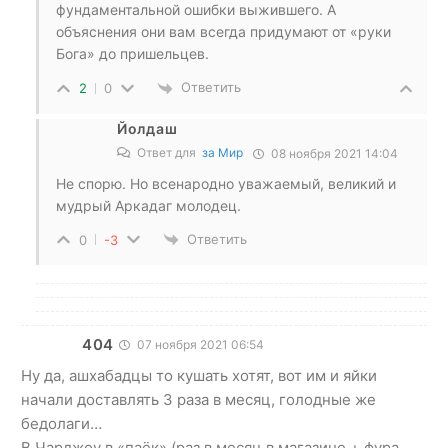
фундаментальной ошибки выжившего. А
объяснения они вам всегда придумают от «руки
Бога» до пришельцев.
Ответить
2
0
Йолдаш
Ответ для
за Мир
08 ноября 2021 14:04
Не спорю. Но всенародно уважаемый, великий и
мудрый Аркадаг молодец.
Ответить
0
-3
404
07 ноября 2021 06:54
Ну да, ашхабадцы то кушать хотят, вот им и яйки
начали доставлять 3 раза в месяц, голодные же
бедолаги…
В Чарджоу в «паёк» (раз в месяц в магазине + фура