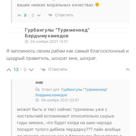
ваших низких моральных качествах
Ответить
9
0
Гурбангулы "Туркменоед"
Бердымухамедов
05 ноября 2021 14:51
Я запомнюсь своим рабам как самый благосклонный и
щедрый правитель, шохрат мне, шохрат.
Ответить
13
0
ник
Ответ для
Гурбангулы "Туркменоед"
Бердымухамедов
06 ноября 2021 02:57
может быть и так) сейчас туркмены уже с
ностальгией вспоминают относительно сырые
годы ниязки…что будет когда на шею народа
посадят тупого дибила пердарку??? паёк вообще
до грамов урежут как в блокадном Ленинграде а