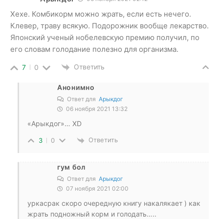
Хехе. Комбикорм можно жрать, если есть нечего.
Клевер, траву всякую. Подорожник вообще лекарство.
Японский ученый нобелевскую премию получил, по
его словам голодание полезно для организма.
Ответить
7
0
Анонимно
Ответ для
Арыкдог
06 ноября 2021 13:32
«Арыкдог»… XD
Ответить
3
0
гум бол
Ответ для
Арыкдог
07 ноября 2021 02:00
уркасрак скоро очередную книгу накалякает ) как
жрать подножный корм и голодать…..