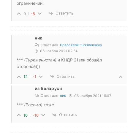
ограничений.
Ответить
0
-8
ник
Ответ для
Pozor zemli turkmenskoy
06 ноября 2021 02:54
***
(Туркменистан)
и КНДР 21век обошёл
стороной)))
Ответить
12
-1
из Беларуси
Ответ для
ник
06 ноября 2021 18:07
***
(Россию)
тоже
Ответить
10
-10