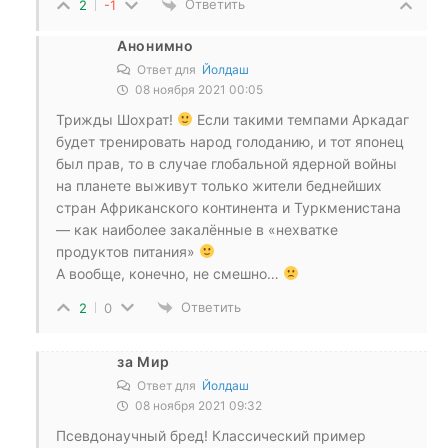
Ответить
2
-1
Анонимно
Ответ для
Йолдаш
08 ноября 2021 00:05
Трижды Шохрат!
Если такими темпами Аркадаг
будет тренировать народ голоданию, и тот японец
был прав, то в случае глобальной ядерной войны
на планете выживут только жители беднейших
стран Африканского континента и Туркменистана
— как наиболее закалённые в «нехватке
продуктов питания»
А вообще, конечно, не смешно…
Ответить
2
0
за Мир
Ответ для
Йолдаш
08 ноября 2021 09:32
Псевдонаучный бред! Классический пример