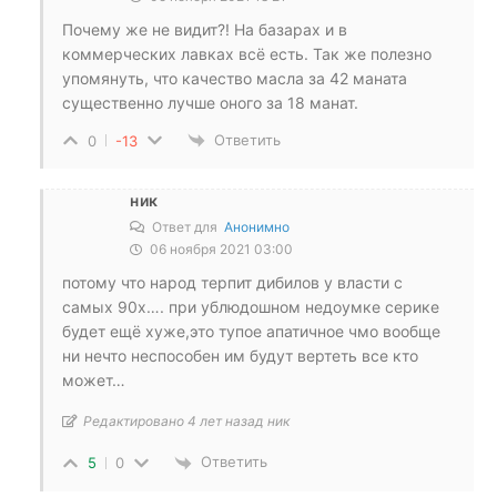
Почему же не видит?! На базарах и в
коммерческих лавках всё есть. Так же полезно
упомянуть, что качество масла за 42 маната
существенно лучше оного за 18 манат.
Ответить
0
-13
ник
Ответ для
Анонимно
06 ноября 2021 03:00
потому что народ терпит дибилов у власти с
самых 90х…. при ублюдошном недоумке серике
будет ещё хуже,это тупое апатичное чмо вообще
ни нечто неспособен им будут вертеть все кто
может…
Редактировано 4 лет назад ник
Ответить
5
0