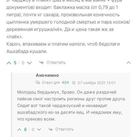
документов) входит: баклажка масла (от 0,79 до 1
литра), почти кг сахара, произвольная конечность
цыпленка умершего голодной смертью и пара носков/
деревянная игрушка/нёх. Да и цена такая же за
«паёк».
Кароч, впахиваем и платим налоги, чтоб бедолаги
Ашхабада кушали.
Ответить
5
0
Анонимно
Ответ для
404
07 ноября 2021 12:01
Молодец бердымух, браво. Он даже раздачей
пайков смог настроить регионы друг против друга.
Сидит вот такой чарджоуский и ненавидит
ашхабадского из-за десяти яиц. И невдомек ему,
что хреново всем.
Ответить
6
0