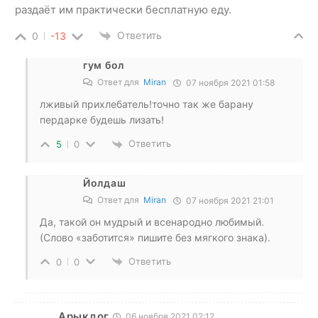
раздаёт им практически бесплатную еду.
Ответить
0
-13
гум бол
Ответ для
Miran
07 ноября 2021 01:58
лживый прихлебатель!точно так же барану
пердарке будешь лизать!
Ответить
5
0
Йолдаш
Ответ для
Miran
07 ноября 2021 21:01
Да, такой он мудрый и всенародно любимый.
(Слово «заботится» пишите без мягкого знака).
Ответить
0
0
Арыкдог
06 ноября 2021 02:12