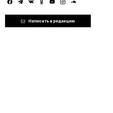
facebook
telegram
vkontakte
odnoklassniki
youtube
instagram
soundcloud
Написать в редакцию