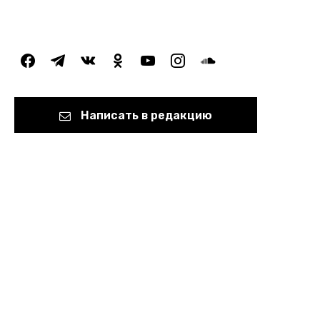
facebook
telegram
vkontakte
odnoklassniki
youtube
instagram
soundcloud
Написать в редакцию