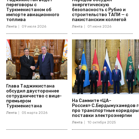
переговоры с
энергетическую
Туркменистаном об
безопасность с Рубио и
импорте авиационного
строительство ТАПИ — с
топлива
пакистанским коллегой
Лента
09 июля 2026
Лента
01 июня 2026
Глава Таджикистана
обсудил двустороннее
сотрудничество с вице-
На Саммите «ЦА–
премьером
Россия» С.Бердымухамедов 
Туркменистана
про транспортные коридоры
Лента
05 марта 2026
поставки электроэнергии
Лента
10 октября 2025