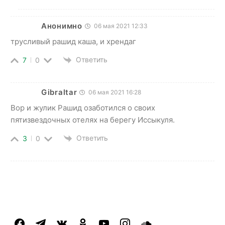
Анонимно
06 мая 2021 12:33
трусливый рашид каша, и хрендаг
Ответить
7
0
Gibraltar
06 мая 2021 16:28
Вор и жулик Рашид озаботился о своих
пятизвездочных отелях на берегу Иссыкуля.
Ответить
3
0
facebook
telegram
vkontakte
odnoklassniki
youtube
instagram
soundcloud