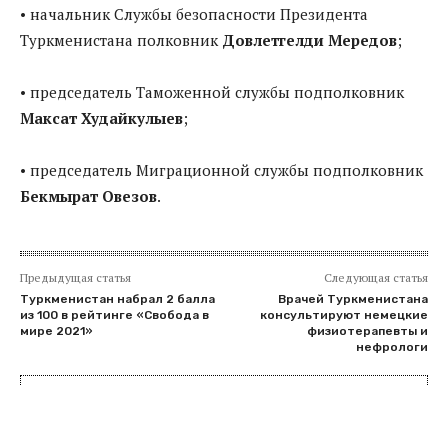
• начальник Службы безопасности Президента
Туркменистана полковник
Довлетгелди Мередов
;
• председатель Таможенной службы подполковник
Максат Худайкулыев
;
• председатель Миграционной службы подполковник
Бекмырат Овезов
.
Предыдущая статья
Следующая статья
Туркменистан набрал 2 балла
Врачей Туркменистана
из 100 в рейтинге «Свобода в
консультируют немецкие
мире 2021»
физиотерапевты и
нефрологи