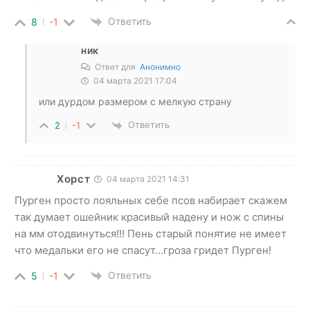
Ответить
8
-1
ник
Ответ для
Анонимно
04 марта 2021 17:04
или дурдом размером с мелкую страну
Ответить
2
-1
Хорст
04 марта 2021 14:31
Пурген просто лояльных себе псов набирает скажем
так думает ошейник красивый надену и нож с спины
на мм отодвинуться!!! Пень старый понятие не имеет
что медальки его не спасут…гроза гридет Пурген!
Ответить
5
-1