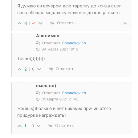
Я думаю он вечером всю тарелку до конца съел,
папа обещал медальку если все до конца съест
Ответить
6
-1
Анонимно
Ответ для
Bolanokovich
04 марта 2021 19:16
Точно))))))))))
Ответить
2
0
смешно)
Ответ для
Bolanokovich
05 марта 2021 21:43
жжёшь))больше и нет никаких причин этого
придурка награждать)
Ответить
1
0