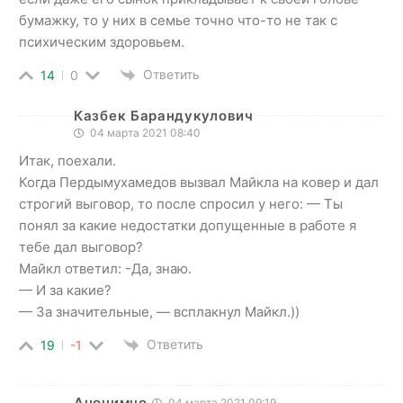
бумажку, то у них в семье точно что-то не так с
психическим здоровьем.
Ответить
14
0
Казбек Барандукулович
04 марта 2021 08:40
Итак, поехали.
Когда Пердымухамедов вызвал Майкла на ковер и дал
строгий выговор, то после спросил у него: — Ты
понял за какие недостатки допущенные в работе я
тебе дал выговор?
Майкл ответил: -Да, знаю.
— И за какие?
— За значительные, — всплакнул Майкл.))
Ответить
19
-1
Анонимно
04 марта 2021 09:19