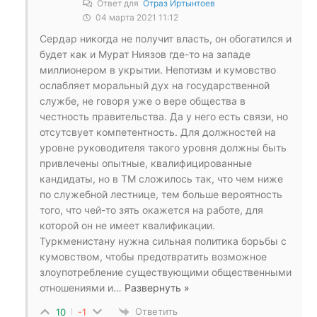
Ответ для
Отраз Иртынтоев
04 марта 2021 11:12
Сердар никогда не получит власть, он обогатился и
будет как и Мурат Ниязов где-то на западе
миллионером в укрытии. Непотизм и кумовство
ослабляет моральный дух на государственной
службе, не говоря уже о вере общества в
честность правительства. Да у него есть связи, но
отсутсвует компетентность. Для должностей на
уровне руководителя такого уровня должны быть
привлечены опытные, квалифицированные
кандидаты, но в ТМ сложилось так, что чем ниже
по служебной лестнице, тем больше вероятность
того, что чей-то зять окажется на работе, для
которой он не имеет квалификации.
Туркменистану нужна сильная политика борьбы с
кумовством, чтобы предотвратить возможное
злоупотребление существующими общественными
отношениями и
…
Развернуть »
Ответить
10
-1