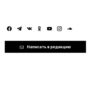
facebook
telegram
vkontakte
odnoklassniki
youtube
instagram
soundcloud
Написать в редакцию