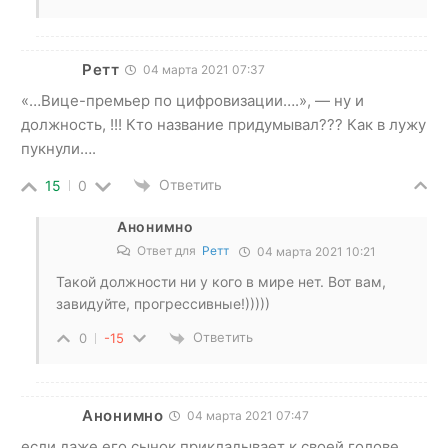
Ретт
04 марта 2021 07:37
«…Вице-премьер по цифровизации….», — ну и
должность, !!! Кто название придумывал??? Как в лужу
пукнули….
Ответить
15
0
Анонимно
Ответ для
Ретт
04 марта 2021 10:21
Такой должности ни у кого в мире нет. Вот вам,
завидуйте, прогрессивные!)))))
Ответить
0
-15
Анонимно
04 марта 2021 07:47
если даже его сынок прикладывает к своей голове