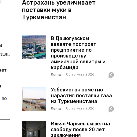
я
Астрахань увеличивает
поставки муки в
Туркменистан
В Дашогузском
велаяте построят
а
предприятие по
тва.
производству
аммиачной селитры и
карбамида
05 августа 2026
Лента
0
Узбекистан заметно
нарастил поставки газа
из Туркменистана
05 августа 2026
Лента
0
Ильяс Чарыев вышел на
свободу после 20 лет
заключения