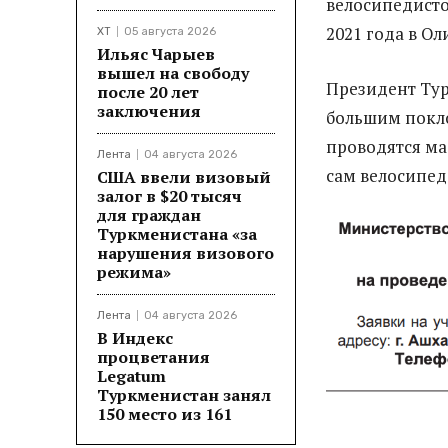
велосипедисто
2021 года в О
ХТ
05 августа 2026
Ильяс Чарыев
вышел на свободу
Президент Ту
после 20 лет
заключения
большим покло
проводятся ма
Лента
04 августа 2026
сам велосипед
США ввели визовый
залог в $20 тысяч
для граждан
Туркменистана «за
нарушения визового
режима»
Лента
04 августа 2026
В Индекс
процветания
Legatum
Туркменистан занял
150 место из 161