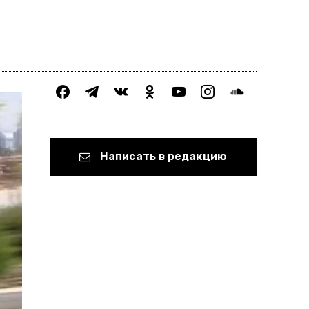
facebook
telegram
vkontakte
odnoklassniki
youtube
instagram
soundcloud
Написать в редакцию