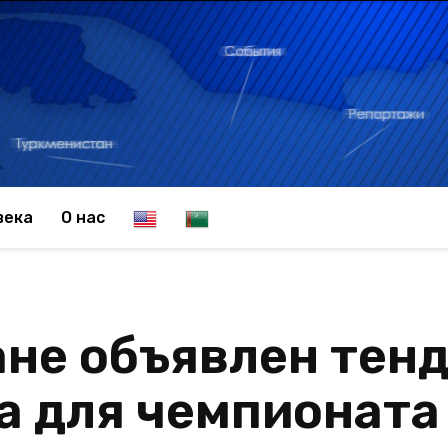
E
T
века
О нас
n
u
не объявлен тенд
g
r
а для чемпионата
l
k