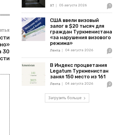
05 августа 2026
ХТ
1
США ввели визовый
залог в $20 тысяч для
атья
граждан Туркменистана
сти
«за нарушения визового
режима»
чно»
04 августа 2026
а 30
Лента
2
ости
В Индекс процветания
Legatum Туркменистан
занял 150 место из 161
04 августа 2026
Лента
2
Загрузить больше