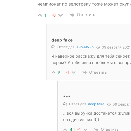
чемпионат по велотреку тоже может окупит
Ответить
1
-8
deep fake
Ответ для
Анонимно
09 февраля 2021
Я наверное расскажу для тебя секрет,
ворам? У тебя явно проблемы с воспр
Ответить
5
-1
***
Ответ для
deep fake
09 февраля
…вся выручка достанется жули
он один из них!!)))
Ответить
4
-1