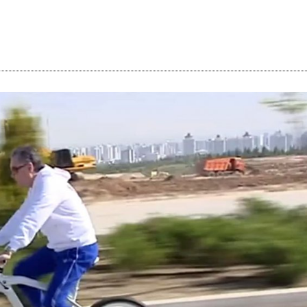
i
m
s
e
h
n
c
e