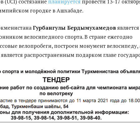
в (UCI) состязание
планируется
провести 13-17 октябр
лимпийском городке в Ашхабаде.
ркменистана
Гурбангулы Бердымухамедов
является
нником велосипедного спорта. В стране ежегодно
ссовые велопробеги, построен монумент велосипеду, 
 является распространенным подарком главе государс