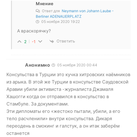
Мнение
Ответ для
Neymann von Johann Laube -
Berliner ADENAUERPLATZ
05 ноября 2020 19:22
А враскорячку?
Ответить
2
-1
Анонимно
05 ноября 2020 00:44
Консульства в Турции это кучка хитровских наёмников
из арыка. В этой же Турции в консульстве Саудовской
Аравии убили активиста -журналиста Джамаля
Хашогги когда он отправился в консульство в
Стамбуле. За документами.
Эти дипломаты его «жестоко пытали, убили, а его
тело расчленили» внутри консульства. Дикаря
переодень в смокинг и галстук, а он итак заберём
останется