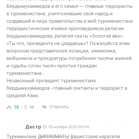
Бердымухаммедов и его семья — главные террористы
в туркменистане, уничтожившие свой народ и
создавший в лице правительства и мнб туркменистана
террористические ячейки проповедников религии
бердымухаммедова, религия секты «Золотой век».
«Ты что, президента не цвадаешь»? Пожалуйста этим
вопросом представителей полиции, хякимлика,
мнбшников и прокуратуры погребения тысячи жизней
и судьбы сотен тысяч простых граждан
туркменистана.
Незаконный президент туркменистана
бердымухаммедов -главный сектанты и террорист в
средней Азии.
Ответить
19
0
Дестр
05 ноября 2020 00:04
Туркменские Д̶И̶П̶Л̶О̶М̶А̶Т̶Ы фашистские каратели