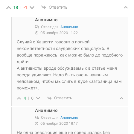
Ответить
18
-1
Анонимно
Ответ для
Анонимно
05 ноября 2020 11:22
Случай с Хашогги говорит о полной
некомпетентности саудовских спецслужб. Я
вообще поражаюсь, как можно было до подобного
дойти!
А активисты вроде обсуждаемых в статье меня
всегда удивляют. Надо быть очень наивным
человеком, чтобы мыслить в духе «заграница нам
поможет».
Ответить
4
0
Анонимно
Ответ для
Анонимно
05 ноября 2020 16:17
Ни одна революция еще не совершалась без