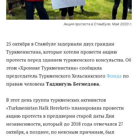
Акция протеста в Стамбуле. Май 2020 г.
25 октября в Стамбуле задержали двух граждан
Туркменистана, которые хотели провести акцию
протеста перед зданием туркменского консульства. Об
этом «Хронике Туркменистана» сообщила
председатель Туркменского Хельсинкского
Фонда
по
правам человека
Таджигуль Бегмедова
.
В этот день группа туркменских активистов
«Turkmenistan Halk Hereketi» планировала провести
акцию протеста в преддверии старой даты Дня
независимости, который до 2018 года отмечался 27
октября, а позднее, по неясным причинам, был