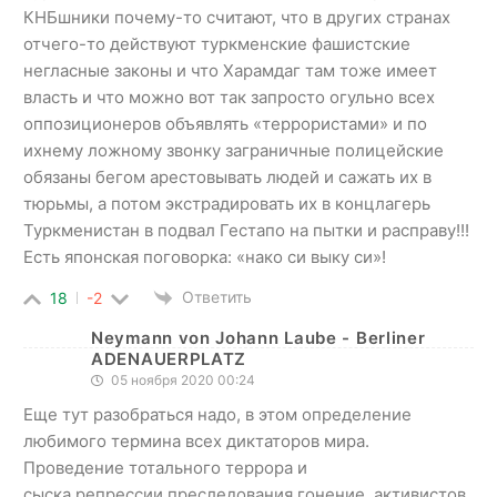
КНБшники почему-то считают, что в других странах
отчего-то действуют туркменские фашистские
негласные законы и что Харамдаг там тоже имеет
власть и что можно вот так запросто огульно всех
оппозиционеров объявлять «террористами» и по
ихнему ложному звонку заграничные полицейские
обязаны бегом арестовывать людей и сажать их в
тюрьмы, а потом экстрадировать их в концлагерь
Туркменистан в подвал Гестапо на пытки и расправу!!!
Есть японская поговорка: «нако си выку си»!
Ответить
18
-2
Neymann von Johann Laube - Berliner
ADENAUERPLATZ
05 ноября 2020 00:24
Еще тут разобраться надо, в этом определение
любимого термина всех диктаторов мира.
Проведение тотального террора и
сыска,репрессии,преследования,гонение, активистов