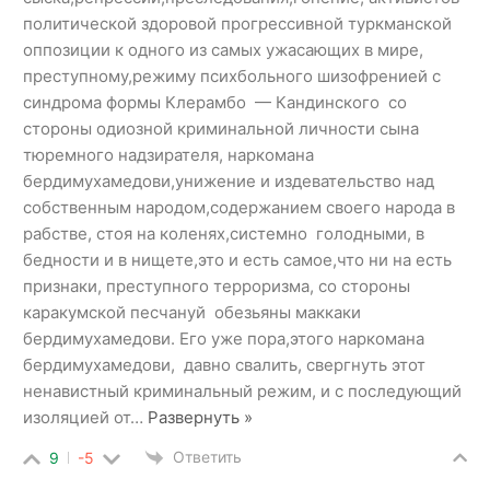
политической здоровой прогрессивной туркманской
оппозиции к одного из самых ужасающих в мире,
преступному,режиму психбольного шизофренией с
синдрома формы Клерамбо — Кандинского со
стороны одиозной криминальной личности сына
тюремного надзирателя, наркомана
бердимухамедови,унижение и издевательство над
собственным народом,содержанием своего народа в
рабстве, стоя на коленях,системно голодными, в
бедности и в нищете,это и есть самое,что ни на есть
признаки, преступного терроризма, со стороны
каракумской песчануй обезьяны маккаки
бердимухамедови. Его уже пора,этого наркомана
бердимухамедови, давно свалить, свергнуть этот
ненавистный криминальный режим, и с последующий
изоляцией от
…
Развернуть »
Ответить
9
-5