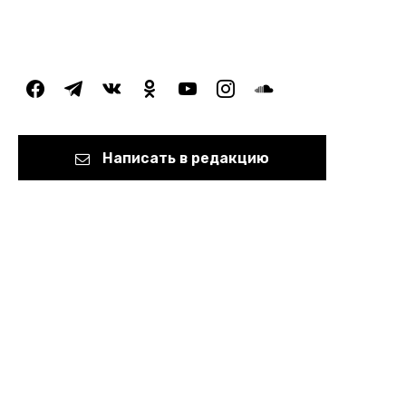
facebook
telegram
vkontakte
odnoklassniki
youtube
instagram
soundcloud
Написать в редакцию