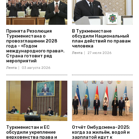
Принята Резолюция
В Туркменистане
Туркменистана о
обсудили Национальный
провозглашении 2028
план действий по правам
года – «Годом
человека
международного права».
Лента
27 июля 2026
Страна готовит ряд
мероприятий
Лента
03 августа 2026
Туркменистан и ЕС
Отчёт Омбудсмена–2025:
обсудили укрепление
когда за жильём, водой и
верховенства права и
зарплатой идут к