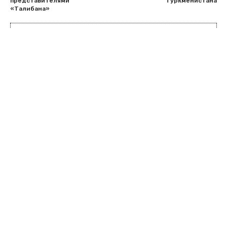
представителями
Туркменистана
«Талибана»