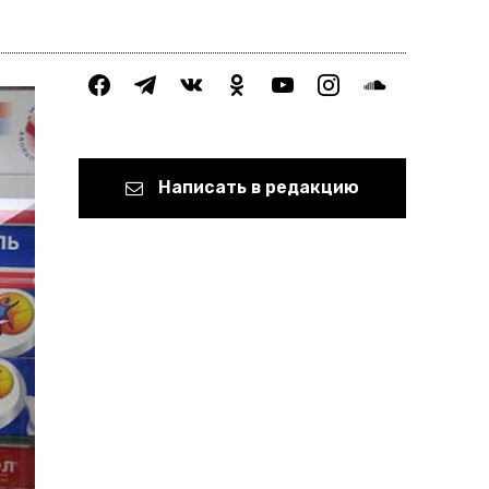
facebook
telegram
vkontakte
odnoklassniki
youtube
instagram
soundcloud
Написать в редакцию