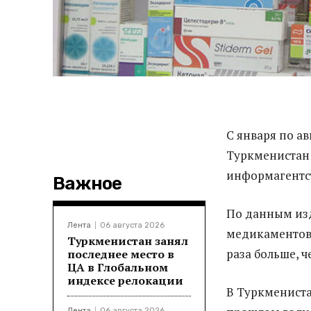
С января по ав
Туркменистан 
информагентс
Важное
По данным изд
Лента
06 августа 2026
медикаментов 
Туркменистан занял
раза больше, ч
последнее место в
ЦА в Глобальном
индексе релокации
В Туркменистан
Лента
06 августа 2026