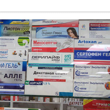
i
m
s
e
h
n
c
e