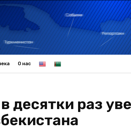
E
T
века
О нас
n
u
в десятки раз ув
g
r
збекистана
l
k