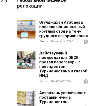
Глобальном индексе
 $41
релокации
Огулджахан Атабаева
провела национальный
круглый стол на тему
грудного вскармливания
06 августа 2026
Лента
0
Действующий
председатель ОБСЕ
провел переговоры с
президентом
Туркменистана и главой
МИД
06 августа 2026
Лента
1
Астрахань увеличивает
поставки муки в
Туркменистан