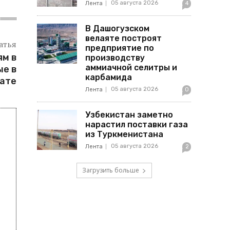
05 августа 2026
Лента
4
В Дашогузском
велаяте построят
атья
предприятие по
ям в
производству
аммиачной селитры и
ые в
карбамида
ате
05 августа 2026
Лента
0
Узбекистан заметно
нарастил поставки газа
из Туркменистана
05 августа 2026
Лента
2
Загрузить больше