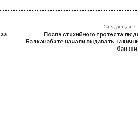
Следующая ст
-за
После стихийного протеста люд
й
Балканабате начали выдавать наличн
банком