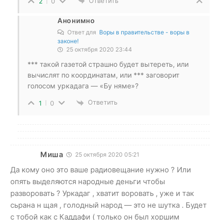
Ответить
2
0
Анонимно
Ответ для
Воры в правительстве - воры в
законе!
25 октября 2020 23:44
*** такой газетой страшно будет вытереть, или
вычислят по координатам, или *** заговорит
голосом уркадага — «Бу няме»?
Ответить
1
0
Миша
25 октября 2020 05:21
Да кому оно это ваше радиовещание нужно ? Или
опять выделяются народные деньги чтобы
разворовать ? Уркадаг , хватит воровать , уже и так
сьрана н щая , голодный народ — это не шутка . Будет
с тобой как с Каддафи ( только он был хоршим