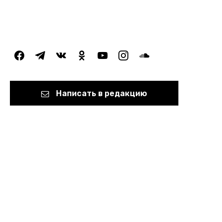
facebook
telegram
vkontakte
odnoklassniki
youtube
instagram
soundcloud
Написать в редакцию