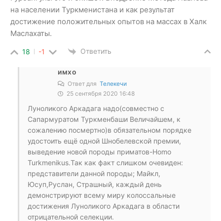
на населении Туркменистана и как результат
достижение положительных опытов на массах в Халк
Маслахаты.
Ответить
18
-1
имхо
Ответ для
Телекечи
25 сентября 2020 16:48
Луноликого Аркадага надо(совместно с
Сапармуратом Туркменбаши Величайшем, к
сожалению посмертно)в обязательном порядке
удостоить ещё одной Шнобелевской премии,
выведение новой породы приматов-Homo
Turkmenikus.Так как факт слишком очевиден:
представители данной породы; Майкл,
Юсуп,Руслан, Страшный, каждый день
демонстрируют всему миру колоссальные
достижения Луноликого Аркадага в области
отрицательной селекции.