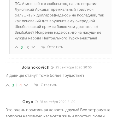
ПС: А мне всё же любопытно, на что потратил
Луноликий Аркадаг премиальный триллион
фальшивых долларов(надеюсь не последний, так
как оснований для вручения ему очередной
Шнобелевской премии более чем достаточно)
Зимбабве? Искренне надеюсь,что на насущные
нужды народа Нейтрального Туркменистана!
Ответить
6
0
Bolanokovich
25 сентября 2020 20:55
И девицы станут тоже более грудастые?
Ответить
3
-1
Юсуп
25 сентября 2020 21:20
Это очень позитивная новость друзья! Все затронутые
вопросы напрямую касаются жизни простых людей,