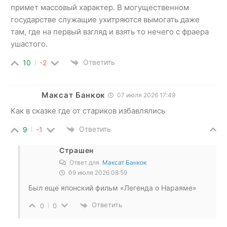
примет массовый характер. В могущественном
государстве служащие ухитряются вымогать даже
там, где на первый взгляд и взять то нечего с фраера
ушастого.
Ответить
10
-2
Максат Банкок
07 июля 2026 17:49
Как в сказке где от стариков избавлялись
Ответить
9
-1
Страшен
Ответ для
Максат Банкок
09 июля 2026 08:59
Был еще японский фильм «Легенда о Нараяме»
Ответить
0
0