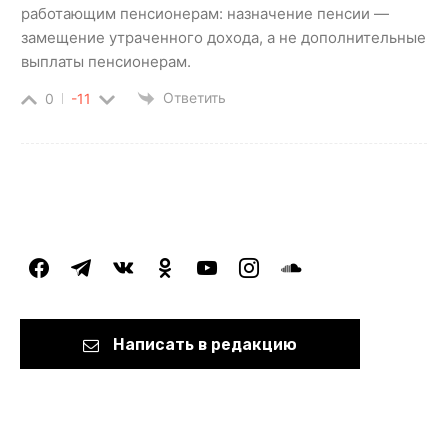
работающим пенсионерам: назначение пенсии —
замещение утраченного дохода, а не дополнительные
выплаты пенсионерам.
Ответить
0
-11
facebook
telegram
vkontakte
odnoklassniki
youtube
instagram
soundcloud
Написать в редакцию