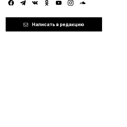
facebook
telegram
vkontakte
odnoklassniki
youtube
instagram
soundcloud
Написать в редакцию