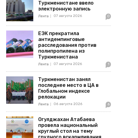
Туркменистане ввело
электронную запись
07 августа 2026
Лента
0
ЕЭК прекратила
антидемпинговые
расследования против
полипропилена из
Туркменистана
07 августа 2026
Лента
1
Туркменистан занял
последнее место в ЦА в
Глобальном индексе
релокации
06 августа 2026
Лента
6
Огулджахан Атабаева
провела национальный
круглый стол на тему
грудного вскармливания