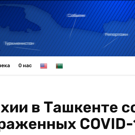
E
T
века
О нас
n
u
хии в Ташкенте с
g
r
раженных COVID-
l
k