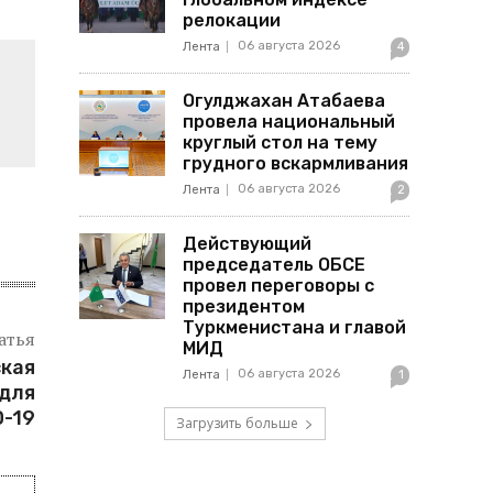
релокации
06 августа 2026
Лента
4
Огулджахан Атабаева
провела национальный
круглый стол на тему
грудного вскармливания
06 августа 2026
Лента
2
Действующий
председатель ОБСЕ
провел переговоры с
президентом
Туркменистана и главой
атья
МИД
ская
06 августа 2026
Лента
1
 для
D-19
Загрузить больше