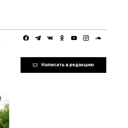
facebook
telegram
vkontakte
odnoklassniki
youtube
instagram
soundcloud
Написать в редакцию