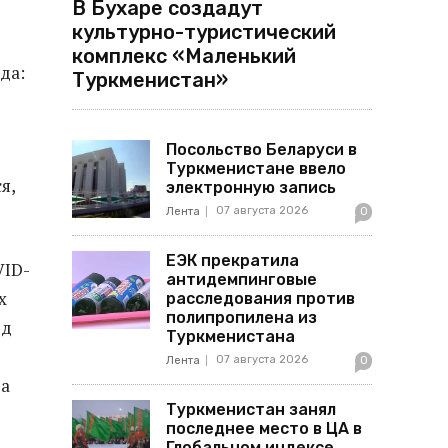
В Бухаре создадут
культурно-туристический
комплекс «Маленький
да:
Туркменистан»
Посольство Беларуси в
Туркменистане ввело
я,
электронную запись
07 августа 2026
Лента
0
ЕЭК прекратила
VID-
антидемпинговые
х
расследования против
полипропилена из
од
Туркменистана
07 августа 2026
Лента
0
 а
Туркменистан занял
последнее место в ЦА в
Глобальном индексе