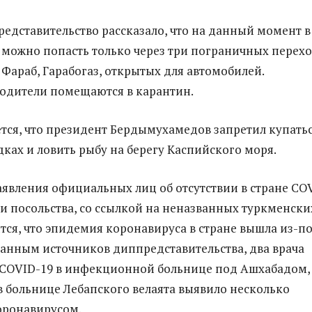
едставительство рассказало, что на данный момент в
можно попасть только через три пограничных перехо
Фараб, Гарабогаз, открытых для автомобилей.
одители помещаются в карантин.
тся, что президент Бердымухамедов запретил купатьс
дках и ловить рыбу на берегу Каспийского моря.
аявления официальных лиц об отсутствии в стране CO
ии посольства, со ссылкой на неназванных туркменски
ится, что эпидемия коронавируса в стране вышла из-п
данным источников диппредставительства, два врача
 COVID-19 в инфекционной больнице под Ашхабадом,
в больнице Лебапского велаята выявило несколько
оронавирусом.