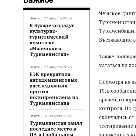
Важное
Чешское диппр
Лента
07 августа 2026
Туркменистан 
В Бухаре создадут
Туркменбаши, 
культурно-
туристический
Въезжающие в
комплекс
«Маленький
Туркменистан»
Также сообщае
кататься на ло
Лента
07 августа 2026
ЕЭК прекратила
антидемпинговые
Несмотря на з
расследования
19, в сообщен
против
полипропилена из
врачей, говор
Туркменистана
контроля. По 
скончались от
Лента
06 августа 2026
Туркменистан занял
тестирование 
последнее место в
ЦА в Глобальном
зараженных к