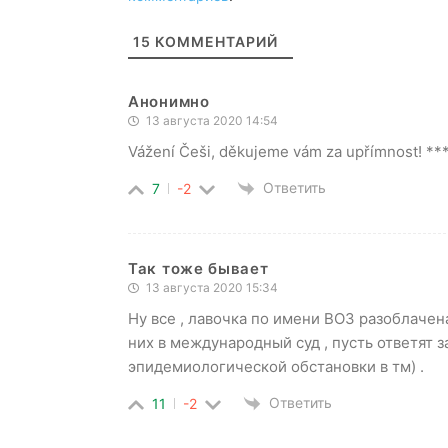
15
КОММЕНТАРИЙ
Анонимно
13 августа 2020 14:54
Vážení Češi, děkujeme vám za upřímnost! *
Ответить
7
-2
Так тоже бывает
13 августа 2020 15:34
Ну все , лавочка по имени ВОЗ разоблачен
них в международный суд , пусть ответят 
эпидемиологической обстановки в тм) .
Ответить
11
-2