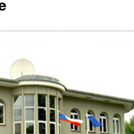
е
i
m
s
e
h
n
c
e