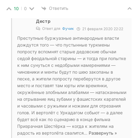
Ответить
10
0
Дестр
Ответ для
Фучик
21 февраля 2020 22:22
Преступные буржуазные антинародные власти
дождутся того — что пустынные туркмены
попросту вспомнят старые дедовские обычаи
седой феодальной старины — и тогда при попытке
к ним сунуться с недобрыми намерениями —
чиновники и менты будут по шею закопаны в
песке, а жители попросту переберутся в другое
место и поставят там юрты или времянки,
окружённые злобными алабаями — натасканными
на отрывание яиц зубами у фашистских карателей
и часовыми с ружьями и ножами для отрезания
голов. И вертолёт с Уркадагом собьют — а далее
будет всё как по сценарию в конце фильма
Призрачная Шестёрка — когда к жителям на
радость из вертолёта свалится
…
Развернуть »