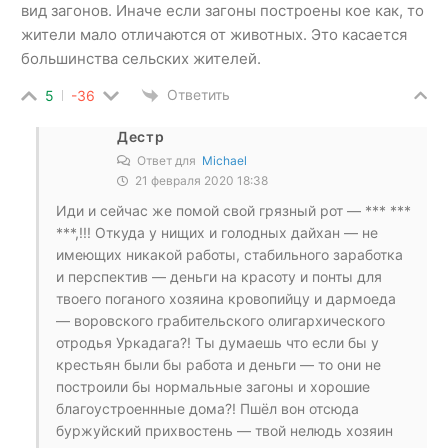
вид загонов. Иначе если загоны построены кое как, то
жители мало отличаются от животных. Это касается
большинства сельских жителей.
Ответить
5
-36
Дестр
Ответ для
Michael
21 февраля 2020 18:38
Иди и сейчас же помой свой грязный рот — *** ***
***,!!! Откуда у нищих и голодных дайхан — не
имеющих никакой работы, стабильного заработка
и перспектив — деньги на красоту и понты для
твоего поганого хозяина кровопийцу и дармоеда
— воровского грабительского олигархического
отродья Уркадага?! Ты думаешь что если бы у
крестьян были бы работа и деньги — то они не
построили бы нормальные загоны и хорошие
благоустроеннные дома?! Пшёл вон отсюда
буржуйский прихвостень — твой нелюдь хозяин