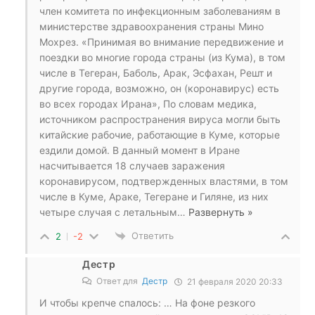
член комитета по инфекционным заболеваниям в
министерстве здравоохранения страны Мино
Мохрез. «Принимая во внимание передвижение и
поездки во многие города страны (из Кума), в том
числе в Тегеран, Баболь, Арак, Эсфахан, Решт и
другие города, возможно, он (коронавирус) есть
во всех городах Ирана», По словам медика,
источником распространения вируса могли быть
китайские рабочие, работающие в Куме, которые
ездили домой. В данный момент в Иране
насчитывается 18 случаев заражения
коронавирусом, подтвержденных властями, в том
числе в Куме, Араке, Тегеране и Гиляне, из них
четыре случая с летальным
…
Развернуть »
Ответить
2
-2
Дестр
Ответ для
Дестр
21 февраля 2020 20:33
И чтобы крепче спалось: … На фоне резкого