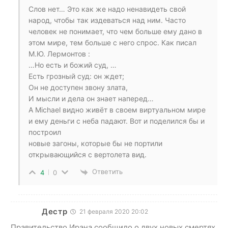
Слов нет… Это как же надо ненавидеть свой
народ, чтобы так издеваться над ним. Часто
человек не понимает, что чем больше ему дано в
этом мире, тем больше с него спрос. Как писал
М.Ю. Лермонтов :
…Но есть и божий суд, …
Есть грозный суд: он ждет;
Он не доступен звону злата,
И мысли и дела он знает наперед…
А Michael видно живёт в своем виртуальном мире
и ему деньги с неба падают. Вот и поделился бы и
построил
новые загоны, которые бы не портили
открывающийся с вертолета вид.
Ответить
4
0
Дестр
21 февраля 2020 20:02
Правительство Ирана сообщило о двух новых смертях,