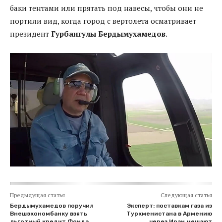
баки тентами или прятать под навесы, чтобы они не
портили вид, когда город с вертолета осматривает
президент
Гурбангулы Бердымухамедов
.
Предыдущая статья
Следующая статья
Бердымухамедов поручил
Эксперт: поставкам газа из
Внешэкономбанку взять
Туркменистана в Армению
льготный кредит Фонда
через Иран мешают