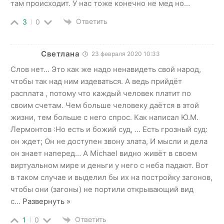
там происходит. У нас тоже конечно не мед но…
Ответить
3
0
Светлана
23 февраля 2020 10:33
Слов нет… Это как же надо ненавидеть свой народ,
чтобы так над ним издеваться. А ведь прийдёт
расплата , потому что каждый человек платит по
своим счетам. Чем больше человеку даётся в этой
жизни, тем больше с него спрос. Как написал Ю.М.
Лермонтов :Но есть и божий суд, … Есть грозный суд:
он ждет; Он не доступен звону злата, И мысли и дела
он знает наперед… А Michael видно живёт в своем
виртуальном мире и деньги у него с неба падают. Вот
в таком случае и выделил бы их на постройку загонов,
чтобы они (загоны) не портили открывающий вид
с
…
Развернуть »
Ответить
1
0