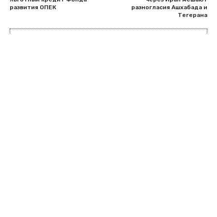
развития ОПЕК
разногласия Ашхабада и
Тегерана