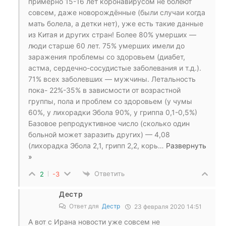
примерно 15-16 лет коронавирусом не болеют
совсем, даже новорождённые (были случаи когда
мать болела, а детки нет), уже есть такие данные
из Китая и других стран! Более 80% умерших —
люди старше 60 лет. 75% умерших имели до
заражения проблемы со здоровьем (диабет,
астма, сердечно-сосудистые заболевания и т.д.).
71% всех заболевших — мужчины. Летальность
пока- 22%-35% в зависмости от возрастной
группы, пола и проблем со здоровьем (у чумы
60%, у лихорадки Эбола 90%, у гриппа 0,1-0,5%)
Базовое репродуктивное число (сколько один
больной может заразить других) — 4,08
(лихорадка Эбола 2,1, грипп 2,2, корь
…
Развернуть
»
Ответить
2
-3
Дестр
Ответ для
Дестр
23 февраля 2020 14:51
А вот с Ирана новости уже совсем не