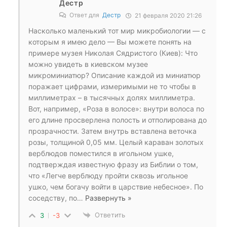
Дестр
Ответ для
Дестр
21 февраля 2020 21:26
Насколько маленький тот мир микробиологии — с
которым я имею дело — Вы можете понять на
примере музея Николая Сядристого (Киев): Что
можно увидеть в киевском музее
микроминиатюр? Описание каждой из миниатюр
поражает цифрами, измеримыми не то чтобы в
миллиметрах – в тысячных долях миллиметра.
Вот, например, «Роза в волосе»: внутри волоса по
его длине просверлена полость и отполирована до
прозрачности. Затем внутрь вставлена веточка
розы, толщиной 0,05 мм. Целый караван золотых
верблюдов поместился в игольном ушке,
подтверждая известную фразу из Библии о том,
что «Легче верблюду пройти сквозь игольное
ушко, чем богачу войти в царствие небесное». По
соседству, по
…
Развернуть »
Ответить
3
-3