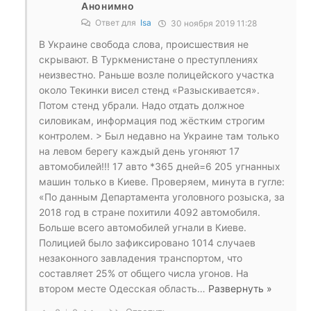
Анонимно
Ответ для
Isa
30 ноября 2019 11:28
В Украине свобода слова, происшествия не
скрывают. В Туркменистане о преступлениях
неизвестно. Раньше возле полицейского участка
около Текинки висел стенд «Разыскивается».
Потом стенд убрали. Надо отдать должное
силовикам, информация под жёстким строгим
контролем. > Был недавно на Украине там только
на левом берегу каждый день угоняют 17
автомобилей!!! 17 авто *365 дней=6 205 угнанных
машин только в Киеве. Проверяем, минута в гугле:
«По данным Департамента уголовного розыска, за
2018 год в стране похитили 4092 автомобиля.
Больше всего автомобилей угнали в Киеве.
Полицией было зафиксировано 1014 случаев
незаконного завладения транспортом, что
составляет 25% от общего числа угонов. На
втором месте Одесская область
…
Развернуть »