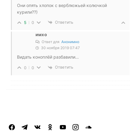
Они опять хлопок с верблюжьей колючкой
курили??)
Ответить
5
0
имхо
Ответ для
Анонимно
30 ноября 2019 07:47
Видать коноплёй разбавили…
Ответить
0
0
facebook
telegram
vkontakte
odnoklassniki
youtube
instagram
soundcloud