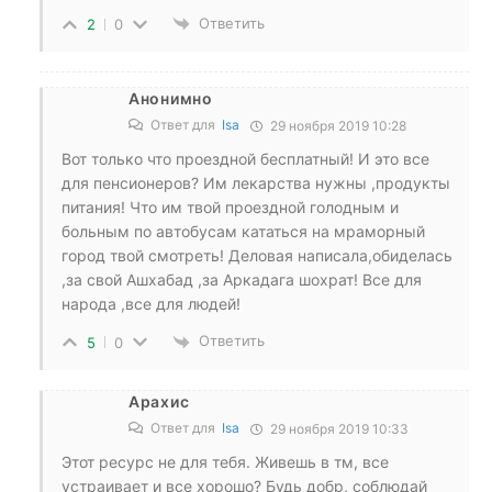
Ответить
2
0
Анонимно
Ответ для
Isa
29 ноября 2019 10:28
Вот только что проездной бесплатный! И это все
для пенсионеров? Им лекарства нужны ,продукты
питания! Что им твой проездной голодным и
больным по автобусам кататься на мраморный
город твой смотреть! Деловая написала,обиделась
,за свой Ашхабад ,за Аркадага шохрат! Все для
народа ,все для людей!
Ответить
5
0
Арахис
Ответ для
Isa
29 ноября 2019 10:33
Этот ресурс не для тебя. Живешь в тм, все
устраивает и все хорошо? Будь добр, соблюдай