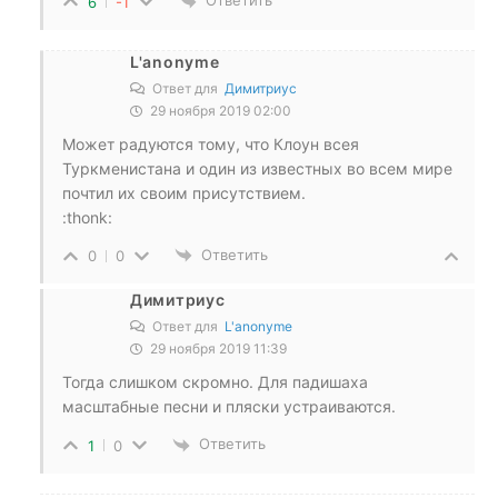
Ответить
6
-1
L'anonyme
Ответ для
Димитриус
29 ноября 2019 02:00
Может радуются тому, что Клоун всея
Туркменистана и один из известных во всем мире
почтил их своим присутствием.
:thonk:
Ответить
0
0
Димитриус
Ответ для
L'anonyme
29 ноября 2019 11:39
Тогда слишком скромно. Для падишаха
масштабные песни и пляски устраиваются.
Ответить
1
0