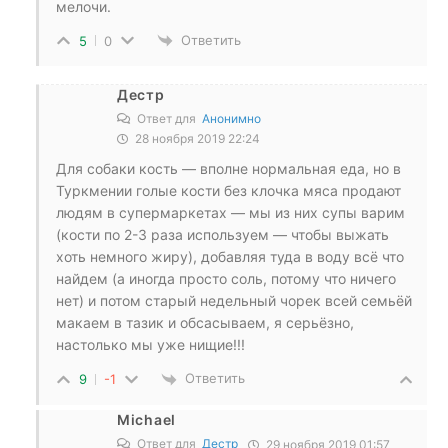
мелочи.
Ответить
5
0
Дестр
Ответ для
Анонимно
28 ноября 2019 22:24
Для собаки кость — вполне нормальная еда, но в
Туркмении голые кости без клочка мяса продают
людям в супермаркетах — мы из них супы варим
(кости по 2-3 раза используем — чтобы выжать
хоть немного жиру), добавляя туда в воду всё что
найдем (а иногда просто соль, потому что ничего
нет) и потом старый недельный чорек всей семьёй
макаем в тазик и обсасываем, я серьёзно,
настолько мы уже нищие!!!
Ответить
9
-1
Michael
Ответ для
Дестр
29 ноября 2019 01:57