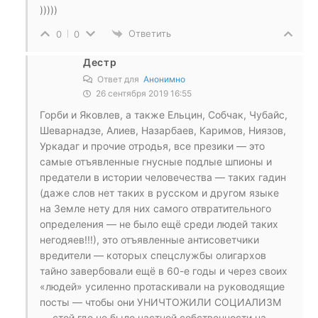
)))))
Ответить
0
0
Дестр
Ответ для
Анонимно
26 сентября 2019 16:55
Горби и Яковлев, а также Ельцин, Собчак, Чубайс,
Шеварнадзе, Алиев, Назарбаев, Каримов, Ниязов,
Уркадаг и прочие отродья, все презики — это
самые отъявленные гнусные подлые шпионы и
предатели в истории человечества — таких гадин
(даже слов нет таких в русском и другом языке
на Земле нету для них самого отвратительного
определения — не было ещё среди людей таких
негодяев!!!), это отъявленные антисоветчики
вредители — которых спецслужбы олигархов
тайно завербовали ещё в 60-е годы и через своих
«людей» усиленно протаскивали на руководящие
посты — чтобы они УНИЧТОЖИЛИ СОЦИАЛИЗМ
— стой где не было частной собственности на