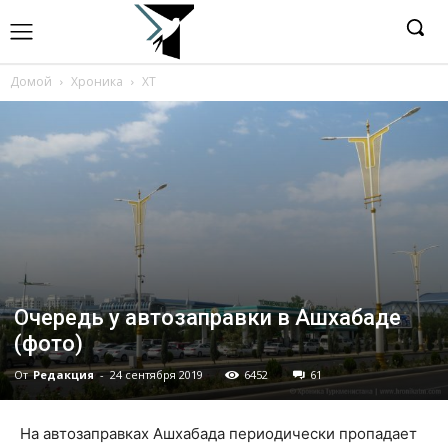
Домой
Хроника
ХТ
Очередь у автозаправки в Ашхабаде
(фото)
От
Редакция
-
24 сентября 2019
6452
61
На автозаправках Ашхабада периодически пропадает