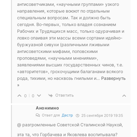
антисоветчиками, «научными группами» узкого
направления, которые воюют по отдельным
специальным вопросам. Так и должно быть
сегодня. Во-первых, только владея сознанием
Рабочих и Трудящихся масс, только одурачивая и
ловко опаивая эти массы всеми сортами идейно-
буржуазной сивухи (различными лживыми
антисоветскими мифами, поповскими
проповедями, «научными мнениями»,
заявлениями высших государственных чинов, т.е.
«авторитетов», грохочущими балаганами всякого
рода, тихими, но насквозь гнилыми и
…
Развернуть
»
Ответить
0
0
Анонимно
Ответ для
Дестр
25 сентября 2019 19:35
@ разгромленные Советской Сталинской Наукой,
эта та, что Горбачева и Яковлева воспитывала?