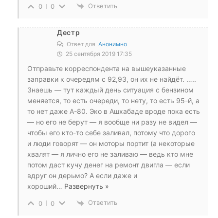
Ответить
0
0
Дестр
Ответ для
Анонимно
25 сентября 2019 17:35
Отправьте корреспондента на вышеуказанные
заправки к очередям с 92,93, он их не найдёт. …..
Знаешь — тут каждый день ситуация с бензином
меняется, то есть очереди, то нету, то есть 95-й, а
то нет даже А-80. Эко в Ашхабаде вроде пока есть
— но его не берут — я вообще ни разу не видел —
чтобы его кто-то себе заливал, потому что дорого
и люди говорят — он моторы портит (а некоторые
хвалят — я лично его не заливаю — ведь кто мне
потом даст кучу денег на ремонт двигла — если
вдруг он дерьмо? А если даже и
хороший
…
Развернуть »
Ответить
0
0