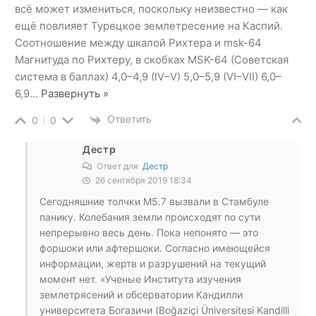
всё может измениться, поскольку неизвестно — как
ещё повлияет Турецкое землетресение на Каспий.
Соотношение между шкалой Рихтера и msk-64
Магнитуда по Рихтеру, в скобках MSK-64 (Советская
система в баллах) 4,0–4,9 (IV–V) 5,0–5,9 (VI–VII) 6,0–
6,9
…
Развернуть »
Ответить
0
0
Дестр
Ответ для
Дестр
26 сентября 2019 18:34
Сегодняшние толчки М5.7 вызвали в Стамбуле
панику. Колебания земли происходят по сути
непрерывно весь день. Пока непонято — это
форшоки или афтершоки. Согласно имеющейся
информации, жертв и разрушений на текущий
момент нет. «Ученые Института изучения
землетрясений и обсерватории Кандилли
университета Богазичи (Boğaziçi Üniversitesi Kandilli