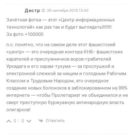
Дестр
26 сентября 2019 13:40
Зачётная фотка — этот «Центр информационных
технологий» как раз так и будет выглядеть!!!!!!!!
За фото +100000
п.с. понятно, что на самом деле этот фашистский
«центр» — это очередная контора КНБ- фашистских
карателей и прислужничков воров-грабителей
Уркадага и его харам-тухума — за прослушкой и
электронной слежкой за нищим и голодным Рабочим
Классом и Трудовым Народом, это очередное
создание новых болоноков в заблокированном на 99%
интернете — чтобы Пролетариат не объединился и не
сверг преступную буржуазную антинародную власть
олигархов!
Ответить
0
0