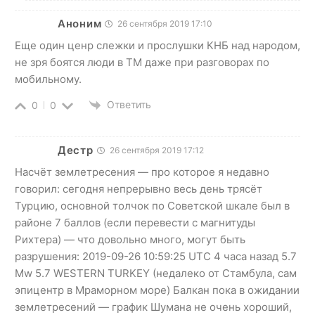
Аноним
26 сентября 2019 17:10
Еще один ценр слежки и прослушки КНБ над народом,
не зря боятся люди в ТМ даже при разговорах по
мобильному.
Ответить
0
0
Дестр
26 сентября 2019 17:12
Насчёт землетресения — про которое я недавно
говорил: сегодня непрерывно весь день трясёт
Турцию, основной толчок по Советской шкале был в
районе 7 баллов (если перевести с магнитуды
Рихтера) — что довольно много, могут быть
разрушения: 2019-09-26 10:59:25 UTC 4 часа назад 5.7
Mw 5.7 WESTERN TURKEY (недалеко от Стамбула, сам
эпицентр в Мраморном море) Балкан пока в ожидании
землетресений — график Шумана не очень хороший,