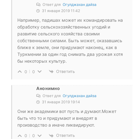
Ответ для
Огулджахан дайза
31 января 2019 11:42
Например, падишах может их командировать на
обработку сельскохозяйственных угодий и
развитие сельского хозяйства своими
собственными силами. Быть может, оказавшись
ближе к земле, они придумают наконец, как в
Туркмении за один год снимать два урожая хотя
бы некоторых культур.
Ответить
0
0
Анонимно
Ответ для
Огулджахан дайза
31 января 2019 19:14
Они же академики вот пусть и думают.Может
быть что то и придумают и внедрят в
производство а иначе ликвидируют.
Ответить
0
0