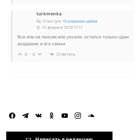
turkmenka
Ответ для
Огулджахан дайза
01 февраля 2019 17:17
Все или на пенсии или уехали, остался только один
академик и его семья
Ответить
0
0
facebook
telegram
vkontakte
odnoklassniki
youtube
instagram
soundcloud
Написать в редакцию