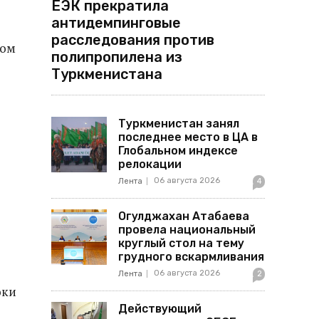
ЕЭК прекратила
антидемпинговые
расследования против
том
полипропилена из
Туркменистана
Туркменистан занял
последнее место в ЦА в
Глобальном индексе
релокации
06 августа 2026
Лента
4
Огулджахан Атабаева
провела национальный
круглый стол на тему
грудного вскармливания
06 августа 2026
Лента
2
оки
Действующий