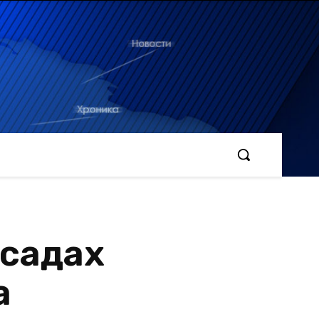
тсадах
а