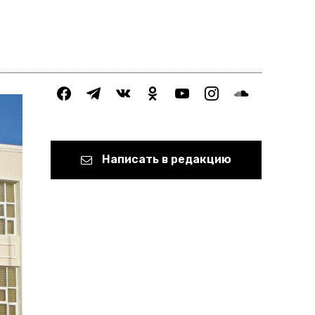
facebook
telegram
vkontakte
odnoklassniki
youtube
instagram
soundcloud
Написать в редакцию