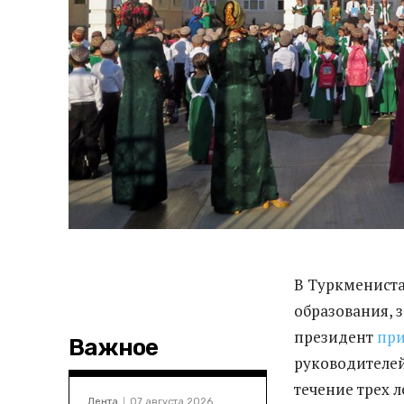
В Туркмениста
образования, з
президент
при
Важное
руководителей
течение трех 
Лента
07 августа 2026