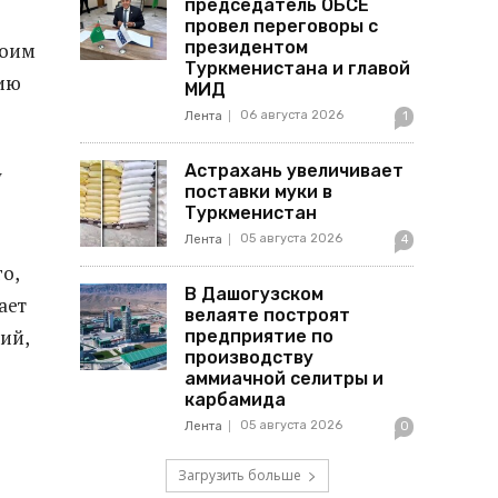
председатель ОБСЕ
провел переговоры с
президентом
воим
Туркменистана и главой
цию
МИД
06 августа 2026
Лента
1
Астрахань увеличивает
у
поставки муки в
Туркменистан
05 августа 2026
Лента
4
о,
В Дашогузском
ает
велаяте построят
ий,
предприятие по
производству
аммиачной селитры и
карбамида
05 августа 2026
Лента
0
Загрузить больше