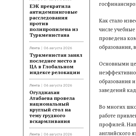
госфинансиро
ЕЭК прекратила
антидемпинговые
расследования
Как стало изв
против
полипропилена из
числе учебные
Туркменистана
проведена ком
образования, 
Лента
06 августа 2026
Туркменистан занял
последнее место в
Основными це
ЦА в Глобальном
индексе релокации
неэффективног
образования и
Лента
06 августа 2026
заведений ка
Огулджахан
Атабаева провела
национальный
Во многих школ
круглый стол на
тему грудного
работе привле
вскармливания
профилей. Нап
английского я
Лента
06 августа 2026