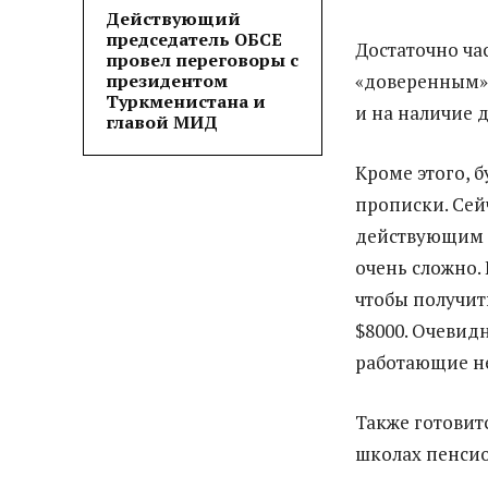
Действующий
председатель ОБСЕ
Достаточно ча
провел переговоры с
президентом
«доверенным» 
Туркменистана и
и на наличие 
главой МИД
Кроме этого, б
прописки. Сей
действующим т
очень сложно.
чтобы получит
$8000. Очевид
работающие не
Также готовит
школах пенсио