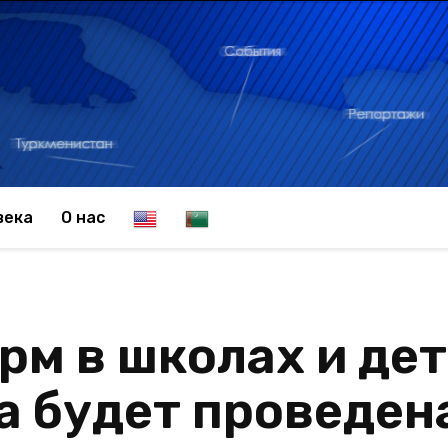
E
T
века
О нас
n
u
рм в школах и де
g
r
а будет проведен
l
k