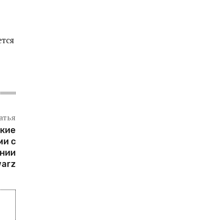
ется
атья
ские
ми с
нии
warz