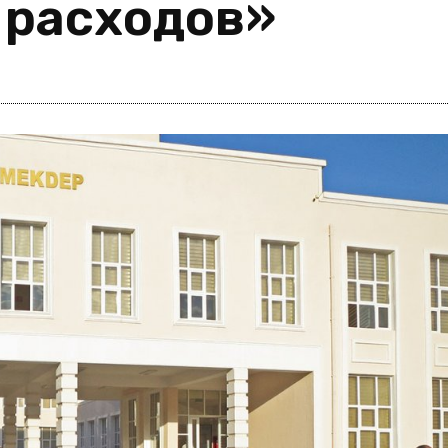
 расходов»
i
m
s
e
h
n
c
e