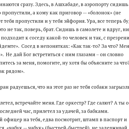
наются сразу. Здесь, в Ашхабаде, в аэропорту сидишь
 пропустили, а кому как приговор — «болонок» (не
т тебя пропустили и у тебя эйфория. Ура, все теперь б
то не так, поверь, брат. Сидишь в самолете и вдруг, ни
о, подходит к соседу какой-то человек и так, с презрен
демте». Сосед в непонятках: «Как так-то? За что? Ме
. Не дай Бог встретиться с ним глазами – он словно
питесь за меня, помогите, ну хотя бы объясните за что?
ак рядом».
аран радуешься, что на этот раз не тебя собаки загрызл
летел, встречайте меня. Где оркестр? Где салют? А ты 
последней час, прилетел за удачей, за бабками.
офицер на тебя, едва посмотрит, штамп в паспорт и
я, «чабук — чабук» (быстрей-быстрей), не задерживай