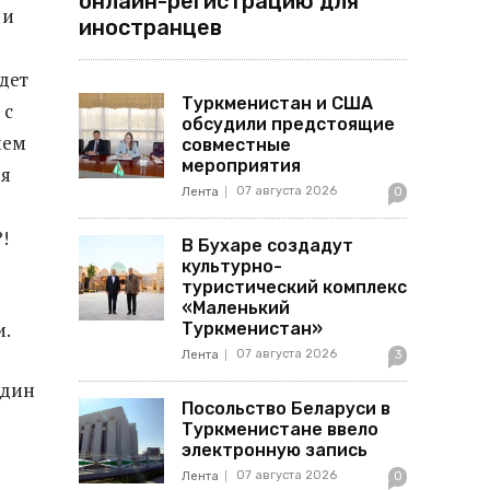
онлайн-регистрацию для
 и
иностранцев
удет
Туркменистан и США
 с
обсудили предстоящие
ием
совместные
мероприятия
ня
07 августа 2026
Лента
0
!
В Бухаре создадут
культурно-
туристический комплекс
«Маленький
и.
Туркменистан»
07 августа 2026
Лента
3
один
Посольство Беларуси в
Туркменистане ввело
электронную запись
07 августа 2026
Лента
0