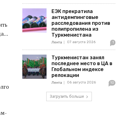
ЕЭК прекратила
антидемпинговые
расследования против
ить
полипропилена из
 да…
Туркменистана
07 августа 2026
Лента
1
Туркменистан занял
последнее место в ЦА в
Глобальном индексе
релокации
06 августа 2026
Лента
10
олго
Загрузить больше
ам-