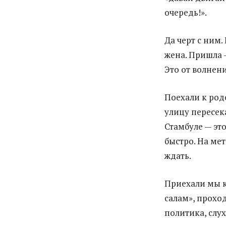
очередь!».
Да черт с ним
жена. Пришла —
Это от волнени
Поехали к род
улицу пересека
Стамбуле — это
быстро. На мет
ждать.
Приехали мы к 
салам», проход
политика, слу