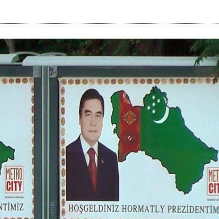
i
m
s
e
h
n
c
e