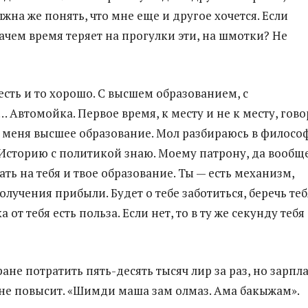
жна же понять, что мне еще и другое хочется. Если
ачем время теряет на прогулки эти, на шмотки? Не
есть и то хорошо. С высшем образованием, с
Автомойка. Первое время, к месту и не к месту, гово
 меня высшее образование. Мол разбираюсь в филосо
 Историю с политикой знаю. Моему патрону, да вообщ
ть на тебя и твое образование. Ты — есть механизм,
олучения прибыли. Будет о тебе заботиться, беречь теб
а от тебя есть польза. Если нет, то в ту же секунду тебя
ане потратить пять-десять тысяч лир за раз, но зарпл
р не повысит. «Шимди маша зам олмаз. Ама бакыжам».