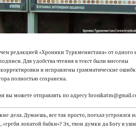
учен редакцией «Хроники Туркменистана» от одного 
подписи. Для удобства чтения в текст были внесены
корректировки и исправлены грамматические ошибк
тора полностью сохранена.
я вы можете отправлять по адресу hronikatm@gmail.
такие дела. Думаешь, все так просто, поехал устроился н
, «греби лопатой бабки»? Эх, твои думки да Богу в уши