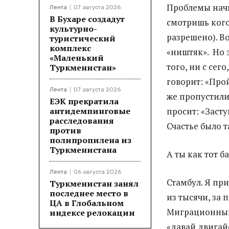
Проблемы начи
Лента
07 августа 2026
В Бухаре создадут
смотришь кого
культурно-
разрешено). Во
туристический
комплекс
«ништяк». Но э
«Маленький
того, ни с сег
Туркменистан»
говорит: «Прой
Лента
07 августа 2026
же пропустили»
ЕЭК прекратила
антидемпинговые
просит: «Засту
расследования
Счастье было т
против
полипропилена из
Туркменистана
А ты как тот б
Лента
06 августа 2026
Стамбул. Я при
Туркменистан занял
последнее место в
из тысячи, за 
ЦА в Глобальном
Миграционный 
индексе релокации
«давай двигайс