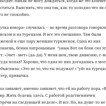
аходит. Никак не могу дождаться, когда же это кончит
статься. Выяснить, что она так, как-то холодно что ли 
то не спокойно.
утка юмора» случилась — во время разговора говорил
нском и на турецком. И все это смешанно. Там были
 женой и еще пару женщин туркменок. Одна из них
, знаешь, бенин патронымын
*уюни
. Вот он бени сил эт
т: «Эвет -эвет» (да-да). У меня шок, твою дивизию, е-м
 куда попал? Хорошо, что одна из них догадалась о мо
ъяснила: «Это не то, что ты подумал! «
*уй
» на турец
ктер, привычка.
а заявляет, именно заявляет, что ей на работу пора. «
лир. Жить будешь здесь. С работой родственничек
тречи на следующей неделе». И все. Но, на душе-то не