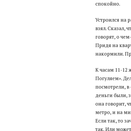
спокойно.
Устроился на р
взял. Сказал, 
говорят, о чем
Придя на кварт
накормили. Пр
К часам 11-12 
Погуляем». Де
посмотрели, в 
деньги были, 
она говорит, ч
метро, и на ми
Если так, то з
так. Или может