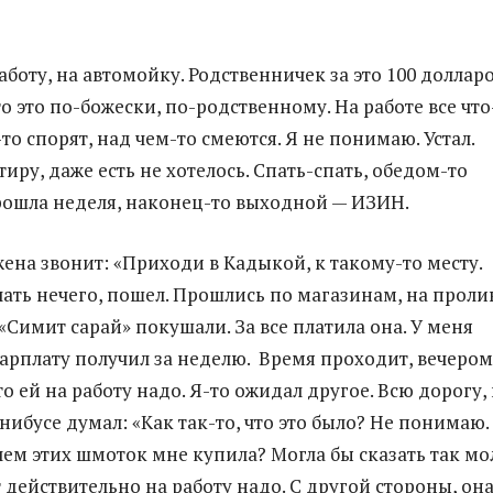
аботу, на автомойку. Родственничек за это 100 доллар
что это по-божески, по-родственному. На работе все что
-то спорят, над чем-то смеются. Я не понимаю. Устал.
иру, даже есть не хотелось. Спать-спать, обедом-то
ошла неделя, наконец-то выходной — ИЗИН.
жена звонит: «Приходи в Кадыкой, к такому-то месту.
лать нечего, пошел. Прошлись по магазинам, на проли
«Симит сарай» покушали. За все платила она. У меня
зарплату получил за неделю. Время проходит, вечером
то ей на работу надо. Я-то ожидал другое. Всю дорогу, 
нибусе думал: «Как так-то, что это было? Не понимаю.
ачем этих шмоток мне купила? Могла бы сказать так мо
 действительно на работу надо. С другой стороны, он