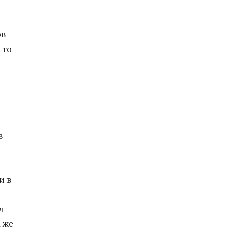
ов
-то
в
и в
л
а же