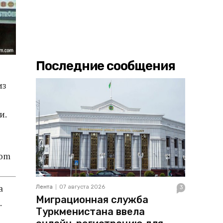
Последние сообщения
из
и.
com
а
Лента
07 августа 2026
3
Миграционная служба
.
Туркменистана ввела