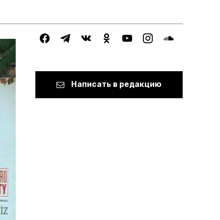
facebook
telegram
vkontakte
odnoklassniki
youtube
instagram
soundcloud
Написать в редакцию