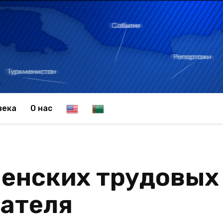
E
T
века
О нас
n
u
енских трудовых
g
r
тателя
l
k