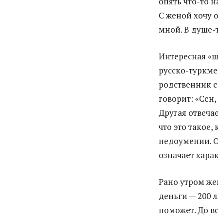
опять что-то н
С женой хочу о
мной. В душе-
Интересная «ш
русско-туркме
родственник с
говорит: «Сен
Другая отвечае
что это такое,
недоумении. Об
означает хара
Рано утром жен
деньги — 200 
поможет. До вс