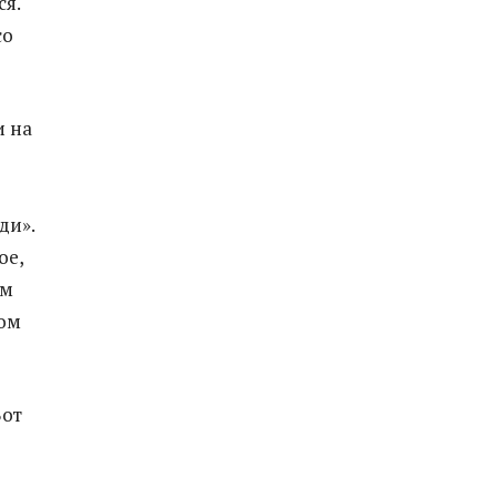
ся.
со
и на
ди».
ое,
ем
ком
Вот