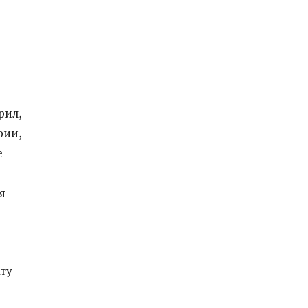
рил,
фии,
е
я
ату