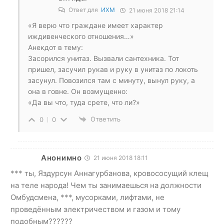
Ответ для
ИХМ
21 июня 2018 21:14
«Я верю что граждане имеет характер
иждивенческого отношения…»
Анекдот в тему:
Засорился унитаз. Вызвали сантехника. Тот
пришел, засучил рукав и руку в унитаз по локоть
засунул. Повозился там с минуту, вынул руку, а
она в говне. Он возмущенно:
«Да вы что, туда срете, что ли?»
Ответить
0
0
Анонимно
21 июня 2018 18:11
*** ты, Яздурсун Аннагурбанова, кровососущий клещ
на теле народа! Чем ты занимаешься на должности
Омбудсмена, ***, мусорками, лифтами, не
проведённым электричеством и газом и тому
подобным??????