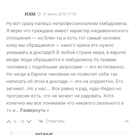
ИХМ
21 июня 2018 17:35
Ну вот сразу налицо непрофессионализм омбудсмена.
Я верю что граждане имеет характер иждивенческого
отношения — но блин ты и есть тот самый человек
кому мы обращаемся — какого хрена это нужно
указывать в докладе!!! В любой стране мира, в европе
везде люди обращаются к омбудсмену по правам
человека с подобными запросами — это естесвенно.
Но нигде в Европе чиновник не позволит себе так
написать об этом в докладе — это не корректно. Его
загниют…Но у нас…. Все равно я рад, худо-бедно но
прогресик есть, что не может не радовать. Хотя
конечно мы все понимаем что никакого реального а
то и
…
Развернуть »
Ответить
0
0
антидаг