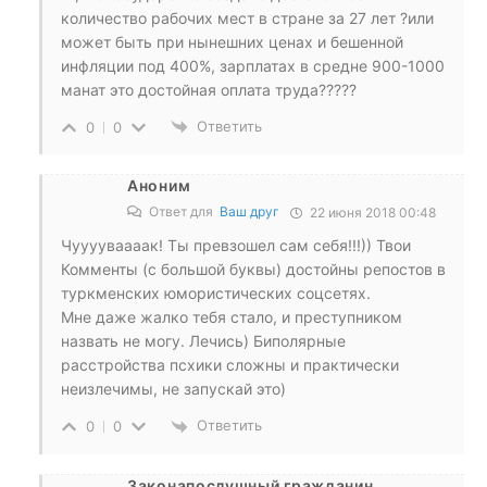
количество рабочих мест в стране за 27 лет ?или
может быть при нынешних ценах и бешенной
инфляции под 400%, зарплатах в средне 900-1000
манат это достойная оплата труда?????
Ответить
0
0
Аноним
Ответ для
Ваш друг
22 июня 2018 00:48
Чууууваааак! Ты превзошел сам себя!!!)) Твои
Комменты (с большой буквы) достойны репостов в
туркменских юмористических соцсетях.
Мне даже жалко тебя стало, и преступником
назвать не могу. Лечись) Биполярные
расстройства псхики сложны и практически
неизлечимы, не запускай это)
Ответить
0
0
Законапослушный гражданин