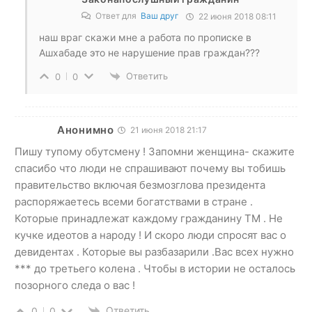
Ответ для
Ваш друг
22 июня 2018 08:11
наш враг скажи мне а работа по прописке в
Ашхабаде это не нарушение прав граждан???
Ответить
0
0
Анонимно
21 июня 2018 21:17
Пишу тупому обутсмену ! Запомни женщина- скажите
спасибо что люди не спрашивают почему вы тобишь
правительство включая безмозглова президента
распоряжаетесь всеми богатствами в стране .
Которые принадлежат каждому гражданину ТМ . Не
кучке идеотов а народу ! И скоро люди спросят вас о
девидентах . Которые вы разбазарили .Вас всех нужно
*** до третьего колена . Чтобы в истории не осталось
позорного следа о вас !
Ответить
0
0