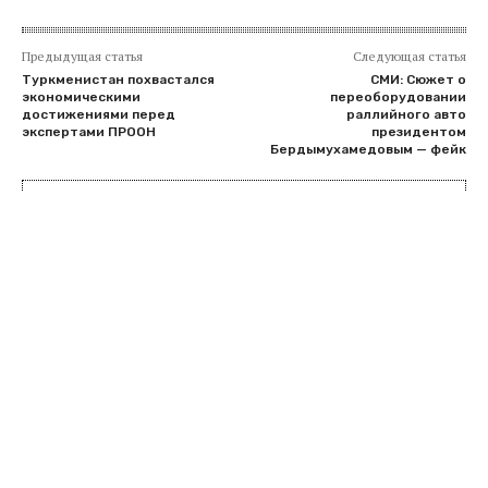
Предыдущая статья
Следующая статья
Туркменистан похвастался
СМИ: Сюжет о
экономическими
переоборудовании
достижениями перед
раллийного авто
экспертами ПРООН
президентом
Бердымухамедовым — фейк