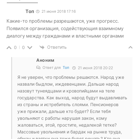
Топ
21 июня 2018 17:16
Какие-то проблемы разрешаются, уже прогресс.
Появился организация, содействующия взаимному
диалогу между гражданами и властными органами
Ответить
0
0
Аноним
Ответ для
Топ
21 июня 2018 20:22
Я не уверен, что проблемы решаются. Народ уже
назвали быдлом, иждевенцами. Дальше народ
назовут тунеядцами и кровопийцами на теле
государства. Как выход, народ будут выдавливать
из страны и истребитель слоями. Пенсионеров
уже прижали, дальше кто будет? Если тебя
увольняют с работы нарушая закон, кому
жаловаться, этой, простите, недалекой тетке?
Массовые увольнения и бардак на рынке труда,
обман и взятки она тоже будет решать? Кто она