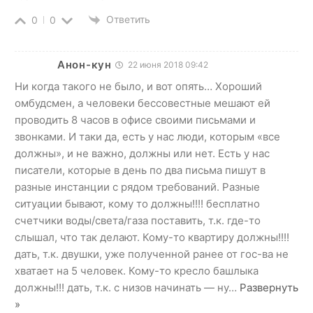
Ответить
0
0
Анон-кун
22 июня 2018 09:42
Ни когда такого не было, и вот опять… Хороший
омбудсмен, а человеки бессовестные мешают ей
проводить 8 часов в офисе своими письмами и
звонками. И таки да, есть у нас люди, которым «все
должны», и не важно, должны или нет. Есть у нас
писатели, которые в день по два письма пишут в
разные инстанции с рядом требований. Разные
ситуации бывают, кому то должны!!!! бесплатно
счетчики воды/света/газа поставить, т.к. где-то
слышал, что так делают. Кому-то квартиру должны!!!!
дать, т.к. двушки, уже полученной ранее от гос-ва не
хватает на 5 человек. Кому-то кресло башлыка
должны!!! дать, т.к. с низов начинать — ну
…
Развернуть
»