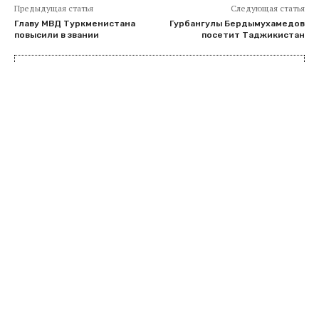
Предыдущая статья
Следующая статья
Главу МВД Туркменистана
Гурбангулы Бердымухамедов
повысили в звании
посетит Таджикистан