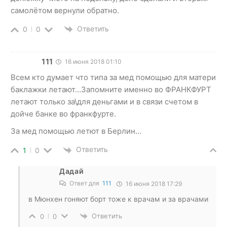
самолётом вернули обратно.
Ответить
0
0
111
16 июня 2018 01:10
Всем кто думает что типа за мед помощью для матери
баклажки летают…Запомните именно во ФРАНКФУРТ
летают только за\для деньгами и в связи счетом в
дойче банке во франкфурте.
За мед помощью летют в Берлин…
Ответить
1
0
Дадай
Ответ для
111
16 июня 2018 17:29
в Мюнхен гоняют борт тоже к врачам и за врачами
Ответить
0
0