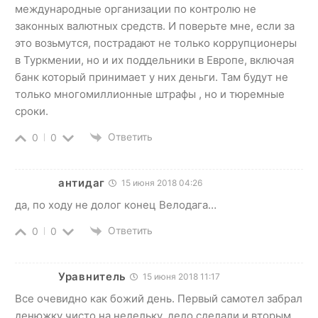
международные организации по контролю не
законных валютных средств. И поверьте мне, если за
это возьмутся, пострадают не только коррупционеры
в Туркмении, но и их поддельники в Европе, включая
банк который принимает у них деньги. Там будут не
только многомиллионные штрафы , но и тюремные
сроки.
Ответить
0
0
антидаг
15 июня 2018 04:26
да, по ходу не долог конец Велодага…
Ответить
0
0
Уравнитель
15 июня 2018 11:17
Все очевидно как божий день. Первый самотел забрал
денюжку чисто на недельку, дело сделали и вторым