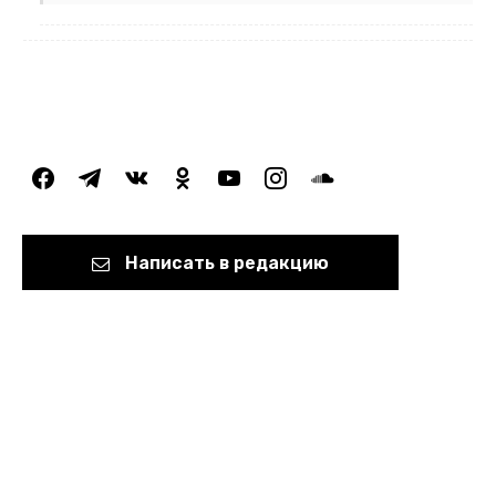
facebook
telegram
vkontakte
odnoklassniki
youtube
instagram
soundcloud
Написать в редакцию