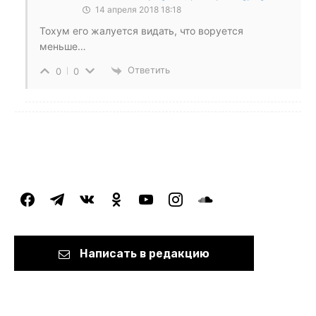
14 апреля 2018 18:18
Тохум его жалуется видать, что воруется
меньше…
Ответить
0
0
facebook
telegram
vkontakte
odnoklassniki
youtube
instagram
soundcloud
Написать в редакцию