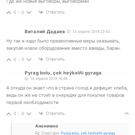
Где же новые выговоры, выговормэн
Ответить
0
0
Виталий Дадаев
13 апреля 2018 22:42
Ну так и надо было превентивные меры оказывать,
закупая новое оборудование вместо азиады, баран.
Ответить
0
0
Pyrag bolu, çek heýkelñi gyraga
14 апреля 2018 16:48
А откуда он знает что в стране голод и дефицит хлеба,
ведь он же не стоит в очередях для покупки товаров
первой необходимости
Ответить
0
0
Анонимно
Ответ для
Pyrag bolu, çek heýkelñi gyraga