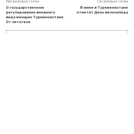
Предыдущая статья
Следующая статья
О государственном
В июне в Туркменистане
регулировании внешнего
отметят День велосипеда
вида женщин Туркменистане.
От читателя.