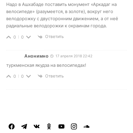
Надо в Ашхабаде поставить монумент «Аркадаг на
велосипеде» (разумеется, в золоте), вокруг него
велодорожку с двусторонним движением, а от неё
радиальные велодорожки к окраинам города.
Ответить
0
0
Анонимно
17 апреля 2018 22:42
туркменская якудза на велосипедах!
Ответить
0
0
facebook
telegram
vkontakte
odnoklassniki
youtube
instagram
soundcloud