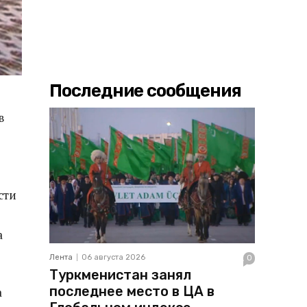
Последние сообщения
в
сти
а
Лента
06 августа 2026
0
Туркменистан занял
последнее место в ЦА в
а