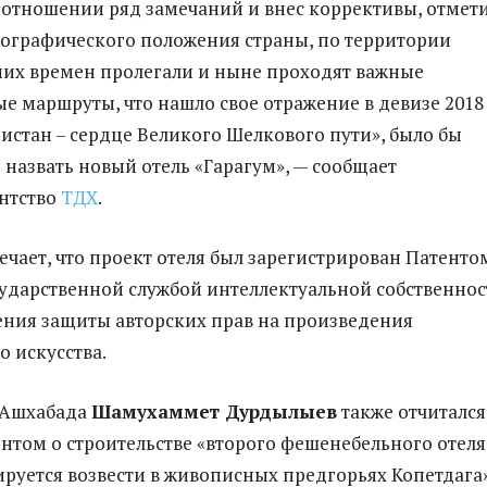
о отношении ряд замечаний и
внес
коррективы, отмети
ографического положения страны, по территории
них
времен
пролегали и ныне проходят важные
ые маршруты,
что
нашло
свое
отражение в девизе 2018
истан – сердце Великого Шелкового пути», было бы
 назвать новый отель «
Гарагум
»,
—
сообщает
нтство
ТДХ
.
ечает, что проект отеля был зарегистрирован Патенто
ударственной службой интеллектуальной
собственнос
ения защиты авторских прав на произведения
о искусства.
 Ашхабада
Шамухаммет
Дурдылыев
также отчитался
нтом о строительстве «второго фешенебельного отеля
руется возвести в живописных предгорьях Копетдага»