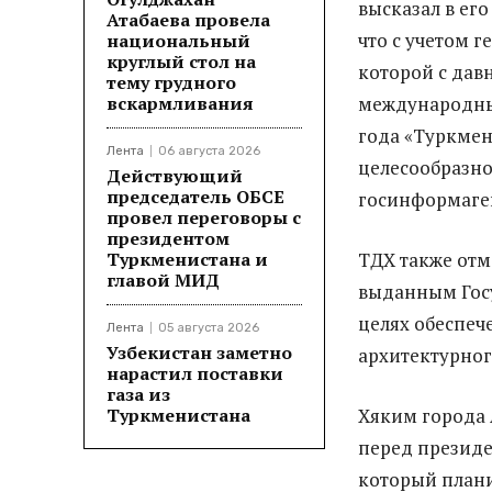
высказал в ег
Атабаева провела
что
с
учетом
ге
национальный
круглый стол на
которой с дав
тему грудного
вскармливания
международн
года «Туркмен
Лента
06 августа 2026
целесообразно
Действующий
председатель ОБСЕ
госинформаге
провел переговоры с
президентом
Туркменистана и
ТДХ также отм
главой МИД
выданным Гос
целях обеспеч
Лента
05 августа 2026
Узбекистан заметно
архитектурног
нарастил поставки
газа из
Туркменистана
Хяким
города
перед президе
который плани