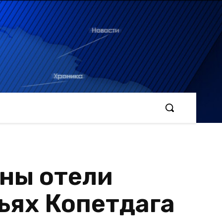
ены отели
ьях Копетдага