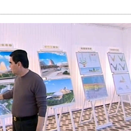
i
m
s
e
h
n
c
e