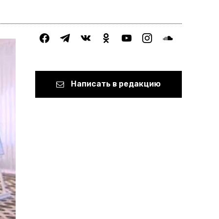
facebook
telegram
vkontakte
odnoklassniki
youtube
instagram
soundcloud
Написать в редакцию