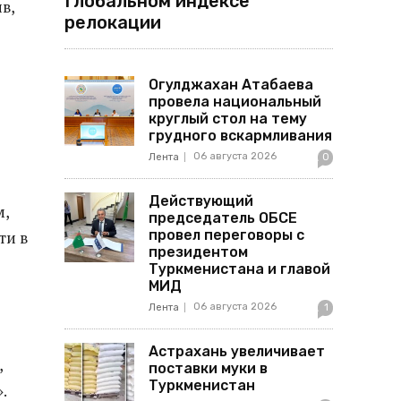
Глобальном индексе
в,
релокации
Огулджахан Атабаева
провела национальный
круглый стол на тему
грудного вскармливания
06 августа 2026
Лента
0
Действующий
м,
председатель ОБСЕ
провел переговоры с
ти в
президентом
Туркменистана и главой
МИД
06 августа 2026
Лента
1
Астрахань увеличивает
,
поставки муки в
Туркменистан
.