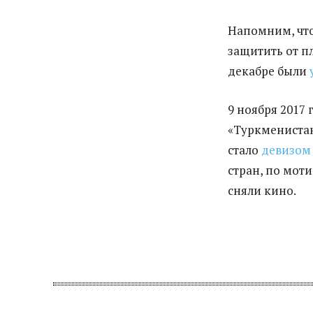
Напомним, что
защитить от п
декабре были
9 ноября 2017
«Туркменистан
стало
девизом
стран, по мот
сняли кино.