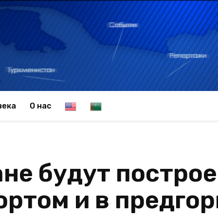
E
T
века
О нас
n
u
не будут постро
g
r
ортом и в предгор
l
k