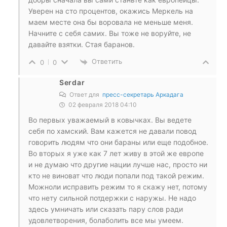
Уверен на сто процентов, окажись Меркель на
маем месте она бы воровала не меньше меня.
Начните с себя самих. Вы тоже не воруйте, не
давайте взятки. Стая баранов.
Ответить
0
0
Serdar
Ответ для
пресс-секретарь Аркадага
02 февраля 2018 04:10
Во первых уважаемый в ковычках. Вы ведете
себя по хамский. Вам кажется не давали повод
говорить людям что они бараны или еще подобное.
Во вторых я уже как 7 лет живу в этой же европе
и не думаю что другие нации лучше нас, просто ни
кто не виноват что люди попали под такой режим.
Можноли исправить режим то я скажу нет, потому
что нету сильной потдержки с наружы. Не надо
здесь умничать или сказать пару слов ради
удовлетворения, болаболить все мы умеем.