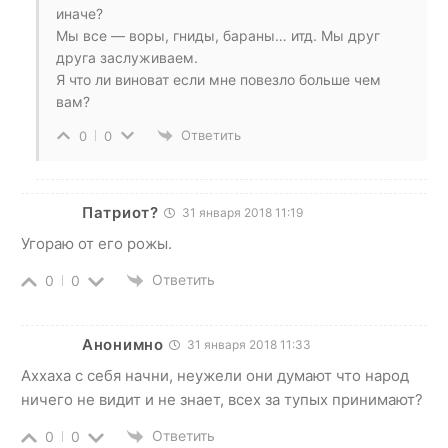
иначе?
Мы все — воры, гниды, бараны… итд. Мы друг
друга заслуживаем.
Я что ли виноват если мне повезло больше чем
вам?
Ответить
0
0
Патриот?
31 января 2018 11:19
Угораю от его рожы.
Ответить
0
0
Анонимно
31 января 2018 11:33
Аххаха с себя начни, неужели они думают что народ
ничего не видит и не знает, всех за тупых принимают?
Ответить
0
0