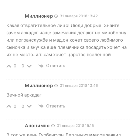
Миллионер
31 января 2018 13:42
Какая отвратительное лицо! Люди добрые! Знайте
зачем аркадаг чаще замечания делают на миноборну
или погранслужбе и мвд,он хочет своего любимого
сыночка и внучка еще племянника посадить хочет на
их не место..и.т..сам хочет царстве вселенной
Ответить
0
0
Миллионер
31 января 2018 13:46
Вечной аркадаг
Ответить
0
0
Анонимно
31 января 2018 15:15
В тот же день Гурбангулы Бердымухамедов заявил,