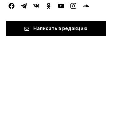
facebook
telegram
vkontakte
odnoklassniki
youtube
instagram
soundcloud
Написать в редакцию