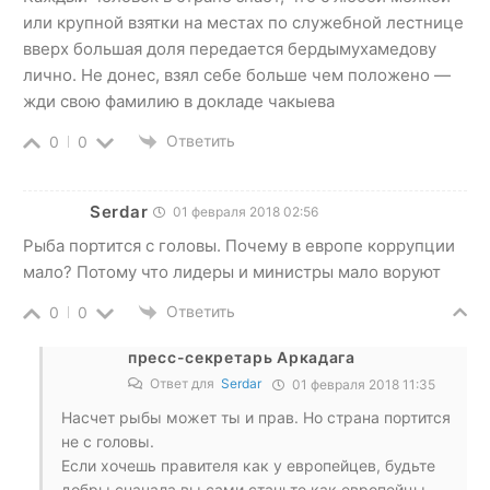
или крупной взятки на местах по служебной лестнице
вверх большая доля передается бердымухамедову
лично. Не донес, взял себе больше чем положено —
жди свою фамилию в докладе чакыева
Ответить
0
0
Serdar
01 февраля 2018 02:56
Рыба портится с головы. Почему в европе коррупции
мало? Потому что лидеры и министры мало воруют
Ответить
0
0
пресс-секретарь Аркадага
Ответ для
Serdar
01 февраля 2018 11:35
Насчет рыбы может ты и прав. Но страна портится
не с головы.
Если хочешь правителя как у европейцев, будьте
добры сначала вы сами станьте как европейцы.