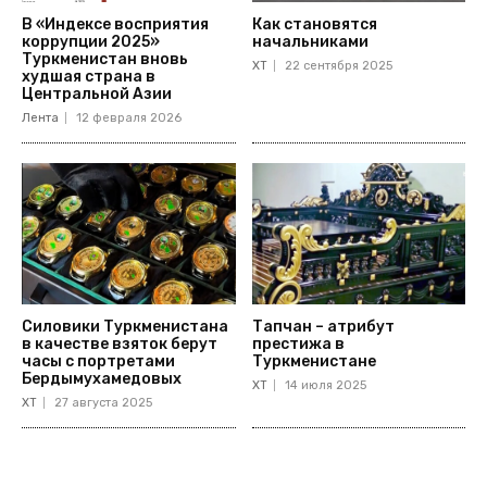
В «Индексе восприятия
Как становятся
коррупции 2025»
начальниками
Туркменистан вновь
ХТ
22 сентября 2025
худшая страна в
Центральной Азии
Лента
12 февраля 2026
Силовики Туркменистана
Тапчан – атрибут
в качестве взяток берут
престижа в
часы с портретами
Туркменистане
Бердымухамедовых
ХТ
14 июля 2025
ХТ
27 августа 2025