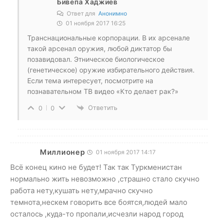
Бивепа Хаджиев
Ответ для
Анонимно
01 ноября 2017 16:25
Транснациональные корпорации. В их арсенале
такой арсенал оружия, любой диктатор бы
позавидовал. Этническое биологическое
(генетическое) оружие избирательного действия.
Если тема интересует, посмотрите на
познавательном ТВ видео «Кто делает рак?»
Ответить
0
0
Миллионер
01 ноября 2017 14:17
Всё конец кино не будет! Так так Туркменистан
нормально жить невозможно ,страшно стало скучно
работа нету,кушать нету,мрачно скучно
темнота,нескем говорить все боятся,людей мало
осталось ,куда-то пропали,исчезли народ город