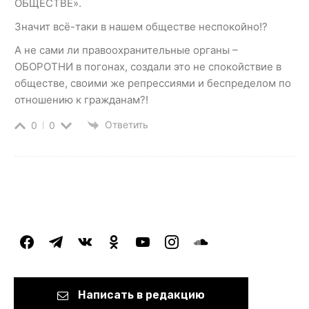
ОБЩЕСТВЕ».
Значит всё-таки в нашем обществе неспокойно!?
А не сами ли правоохранительные органы –
ОБОРОТНИ в погонах, создали это не спокойствие в
обществе, своими же репрессиями и беспределом по
отношению к гражданам?!
Ответить
0
0
facebook
telegram
vkontakte
odnoklassniki
youtube
instagram
soundcloud
Написать в редакцию