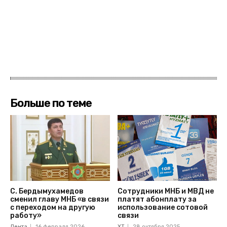
Больше по теме
С. Бердымухамедов
Сотрудники МНБ и МВД не
сменил главу МНБ «в связи
платят абонплату за
с переходом на другую
использование сотовой
работу»
связи
Лента
16 февраля 2026
ХТ
28 октября 2025