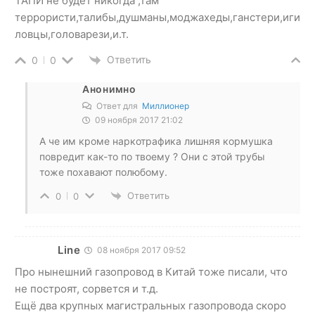
ТАПИ не будет никогда ,там
террористи,талибы,душманы,моджахеды,ганстери,иги
ловцы,головарези,и.т.
Ответить
0
0
Анонимно
Ответ для
Миллионер
09 ноября 2017 21:02
А че им кроме наркотрафика лишняя кормушка
повредит как-то по твоему ? Они с этой трубы
тоже похавают полюбому.
Ответить
0
0
Line
08 ноября 2017 09:52
Про нынешний газопровод в Китай тоже писали, что
не построят, сорвется и т.д.
Ещё два крупных магистральных газопровода скоро