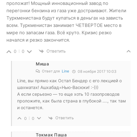
проложат! Мощный инновационный завод по
перегонки бензина из газа уже достраивают. Жители
Туркменистана будут купаться в деньгах на зависть
всем. Туркменистан занимает ЧЕТВЕРТОЕ место в
мире по запасам газа. Всё круто. Кризис резко
начался и резко закончится.
Ответить
0
0
Миша
Ответ для
Line
08 ноября 2017 10:03
Line, вы прямо как Остап Бендер с его лекцией о
шахматах! Ашхабад=Нью-Васюки! :-)))
А если серьезно — то еще хоть 10 газопроводов
проложите, как была страна в глубокой …., так там
и останется.
Ответить
0
0
Токмак Паша