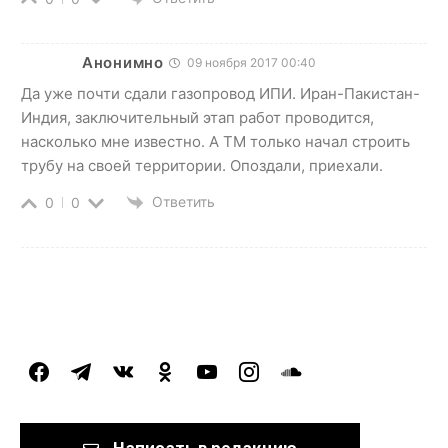
Анонимно
09 ноября 2017 00:40
Да уже почти сдали газопровод ИПИ. Иран-Пакистан-
Индия, заключительный этап работ проводится,
насколько мне известно. А ТМ только начал строить
трубу на своей территории. Опоздали, приехали.
Ответить
0
0
facebook
telegram
vkontakte
odnoklassniki
youtube
instagram
soundcloud