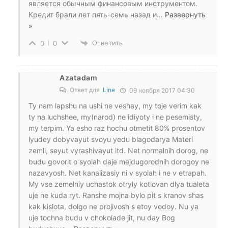
является обычным финансовым инструментом.
Кредит брали лет пять-семь назад и
…
Развернуть
»
Ответить
0
0
Azatadam
Ответ для
Line
09 ноября 2017 04:30
Ty nam lapshu na ushi ne veshay, my toje verim kak
ty na luchshee, my(narod) ne idiyoty i ne pesemisty,
my terpim. Ya esho raz hochu otmetit 80% prosentov
lyudey dobyvayut svoyu yedu blagodarya Materi
zemli, seyut vyrashivayut itd. Net normalnih dorog, ne
budu govorit o syolah daje mejdugorodnih dorogoy ne
nazavyosh. Net kanalizasiy ni v syolah i ne v etrapah.
My vse zemelniy uchastok otryly kotlovan dlya tualeta
uje ne kuda ryt. Ranshe mojna bylo pit s kranov shas
kak kislota, dolgo ne projivosh s etoy vodoy. Nu ya
uje tochna budu v chokolade jit, nu day Bog