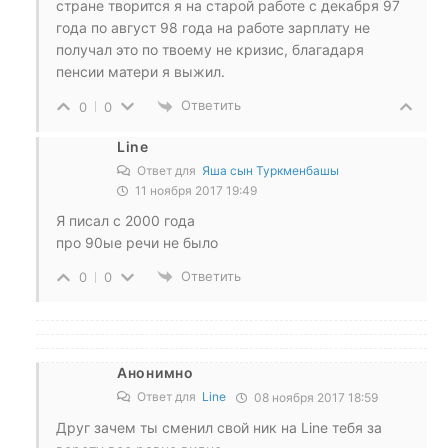
стране творится я на старой работе с декабря 97
года по август 98 года на работе зарплату не
получал это по твоему не кризис, благадаря
пенсии матери я выжил.
Ответить
0
0
Line
Ответ для
Яша сын Туркменбашы
11 ноября 2017 19:49
Я писал с 2000 года
про 90ые речи не было
Ответить
0
0
Анонимно
Ответ для
Line
08 ноября 2017 18:59
Друг зачем ты сменил свой ник на Line тебя за