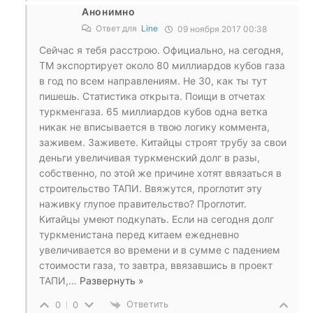
Анонимно
Ответ для
Line
09 ноября 2017 00:38
Сейчас я тебя расстрою. Официально, на сегодня,
ТМ экспортирует около 80 миллиардов кубов газа
в год по всем направлениям. Не 30, как ты тут
пишешь. Статистика открыта. Поищи в отчетах
туркменгаза. 65 миллиардов кубов одна ветка
никак не вписывается в твою логику коммента,
заживем. Заживете. Китайцы строят трубу за свои
деньги увеличивая туркменский долг в разы,
собственно, по этой же причине хотят ввязаться в
строительство ТАПИ. Ввяжутся, проглотит эту
наживку глупое правительство? Проглотит.
Китайцы умеют подкупать. Если на сегодня долг
туркменистана перед китаем ежедневно
увеличивается во времени и в сумме с падением
стоимости газа, то завтра, ввязавшись в проект
ТАПИ,
…
Развернуть »
Ответить
0
0