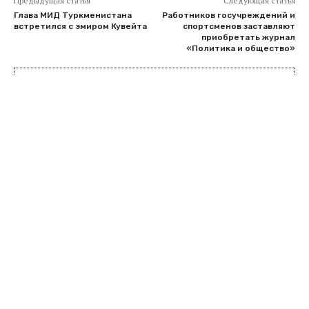
Предыдущая статья
Следующая статья
Глава МИД Туркменистана
Работников госучреждений и
встретился с эмиром Кувейта
спортсменов заставляют
приобретать журнал
«Политика и общество»