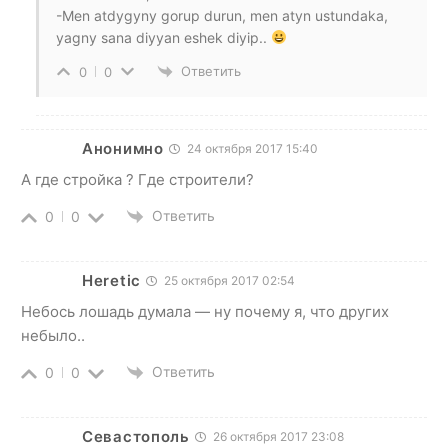
-Men atdygyny gorup durun, men atyn ustundaka,
yagny sana diyyan eshek diyip..
Ответить
0
0
Анонимно
24 октября 2017 15:40
А где стройка ? Где строители?
Ответить
0
0
Heretic
25 октября 2017 02:54
Небось лошадь думала — ну почему я, что других
небыло..
Ответить
0
0
Севастополь
26 октября 2017 23:08