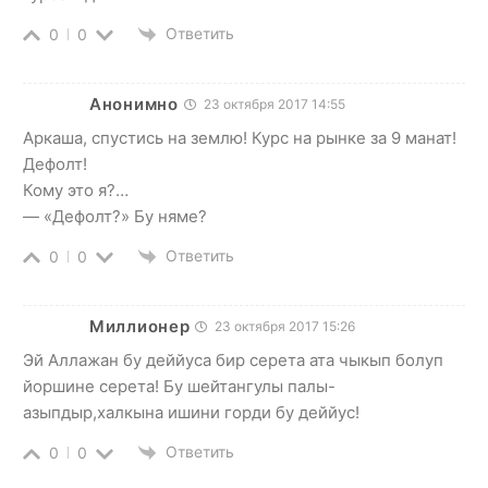
Ответить
0
0
Анонимно
23 октября 2017 14:55
Аркаша, спустись на землю! Курс на рынке за 9 манат!
Дефолт!
Кому это я?…
— «Дефолт?» Бу няме?
Ответить
0
0
Миллионер
23 октября 2017 15:26
Эй Аллажан бу деййуса бир серета ата чыкып болуп
йоршине серета! Бу шейтангулы палы-
азыпдыр,халкына ишини горди бу деййус!
Ответить
0
0