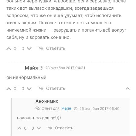
больной черепушки. А вообще, если серьёзно, после
таких вот вылазок аркадашки, всегда задаешься
вопросом, что же он ещё удумает, чтоб испоганить
жизнь людям. Похоже в этом и есть смысл его
никчемной жизни — разрушать и поганить всё вокруг
себя, ну и воровать конечно.
Ответить
0
0
Майя
23 октября 2017 04:31
он ненормальный
Ответить
0
0
Анонимно
Ответ для
Майя
25 октября 2017 05:40
наконец-то дошло!)))
Ответить
0
0