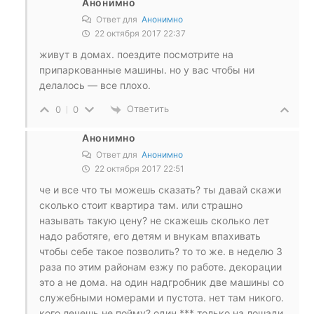
Анонимно
Ответ для
Анонимно
22 октября 2017 22:37
живут в домах. поездите посмотрите на
припаркованные машины. но у вас чтобы ни
делалось — все плохо.
Ответить
0
0
Анонимно
Ответ для
Анонимно
22 октября 2017 22:51
че и все что ты можешь сказать? ты давай скажи
сколько стоит квартира там. или страшно
называть такую цену? не скажешь сколько лет
надо работяге, его детям и внукам впахивать
чтобы себе такое позволить? то то же. в неделю 3
раза по этим районам езжу по работе. декорации
это а не дома. на один надгробник две машины со
служебными номерами и пустота. нет там никого.
кого лечешь не пойму? один *** только на лошади