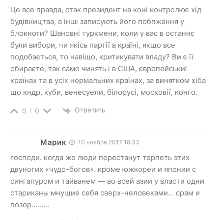
Це все правда, отак президент на коні контролює хід
будівництва, а інші записують його побпжання у
блокноти? Шановні туркмени, коли у вас в останнє
були вибори, чи якісь партії в країні, якщо все
подобається, то навіщо, критикувати владу? Ви є її
обираєте, так само чинять і в США, європейськиї
країнах та в усіх нормальних країнах, за винятком хіба
що кндр, куби, венесуели, білорусі, московії, конго.
Ответить
0
0
Марик
10 ноября 2017 18:33
господи. когда же люди перестанут терпеть этих
двуногих «чудо-богов». кроме южкореи и японии с
сингапуром и тайванем — во всей азии у власти одни
стариканы мнущие себя сверх-человеками… срам и
позор………