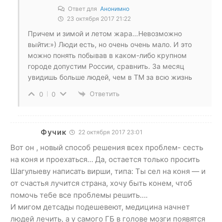
Ответ для
Анонимно
23 октября 2017 21:22
Причем и зимой и летом жара…Невозможно
выйти:») Люди есть, но очень очень мало. И это
можно понять побывав в каком-либо крупном
городе допустим России, сравнить. За месяц
увидишь больше людей, чем в ТМ за всю жизнь
Ответить
0
0
Фучик
22 октября 2017 23:01
Вот он , новый способ решения всех проблем- сесть
на коня и проехаться… Да, остается только просить
Шагулыеву написать вирши, типа: Ты сел на коня — и
от счастья лучится страна, хочу быть конем, чтоб
помочь тебе все проблемы решить….
И мигом детсады подешевеют, медицина начнет
людей лечить, а у самого ГБ в голове мозги появятся