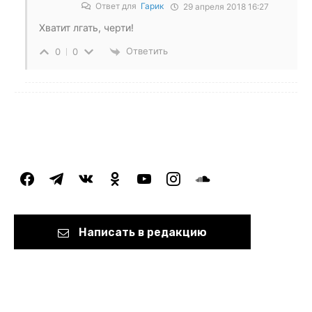
Ответ для
Гарик
29 апреля 2018 16:27
Хватит лгать, черти!
Ответить
0
0
facebook
telegram
vkontakte
odnoklassniki
youtube
instagram
soundcloud
Написать в редакцию