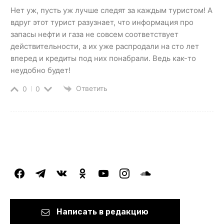
Нет уж, пусть уж лучше следят за каждым туристом! А
вдруг этот турист разузнает, что информация про
запасы нефти и газа не совсем соответствует
действительности, а их уже распродали на сто лет
вперед и кредиты под них понабрали. Ведь как-то
неудобно будет!
Ответить
0
0
facebook
telegram
vkontakte
odnoklassniki
youtube
instagram
soundcloud
Написать в редакцию