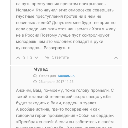
на путь преступления при этом прикрываясь
Исламом Кто научил этих отморозков совершать
гнустные преступления против ни в чем не
повинных людей? Допустим мне будет не приятно
если среди них лкажется наш земляк Хотя я живу
не в России Поэтому лучше пуст контролируют
молодешь чем это молодеж попадет в руки
кукловодов
…
Развернуть »
Ответить
0
0
Мурад
Ответ для
Анонимно
26 апреля 2017 11:25
Аноним, Вам, по-моему, тоже голову промыли. С
такой тотальной тенденцией скоро спецслужбы
будут заходить с Вами, пардон, в туалет.
А вообще истина, где-то посередине и как
говорили герои произведения «Собачье сердце»:
«Преображенский: А если вы заботитесь о своём
пищеварении, мой добрый совет: не говорите за