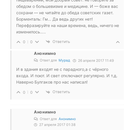
обедом о большевизме и медицине. И — боже вас
сохрани — не читайте до обеда советских газет.
Борменталь: Гм… Да ведь других нет!
Перефразируйте на наши времена, ведь, ничего не
изменилось…..
Ответить
0
0
Анонимно
Ответ для
Мурад
26 апреля 2017 11:49
И в здания входят не с парадного,а с чёрного
входа. И поют. И свет отключают регулярно. И т.д.
Наверно Булгаков про нас написал!
Ответить
0
0
Анонимно
Ответ для
Анонимно
27 апреля 2017 01:38