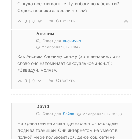
Откуда все эти ватные Путинбоги понабежали?
Одноклассники закрыли что-ли?
Ответить
0
0
Аноним
Ответ для
Анонимно
27 апреля 2017 10:47
Как Аноним Анониму скажу (хотя ненавижу это
слово оно напоминает сексуальное анон..т):
«Завидуй, молча».
Ответить
0
0
David
Ответ для
Лейла
27 апреля 2017 05:53
Ни хрена они не знают где находятся молодые
люди за границей. Они интернетом не умеют в
полной мере пользоваться, даже соц сети не