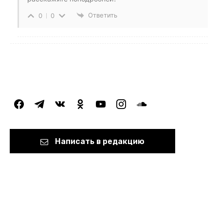
Ответить
0
0
facebook
telegram
vkontakte
odnoklassniki
youtube
instagram
soundcloud
Написать в редакцию