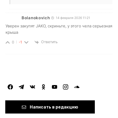
Bolanokovich
14 февраля 2026 11:21
Уверен закупят JAKO, скриньте, у этого чела серьезная
крыша
Ответить
0
-1
facebook
telegram
vkontakte
odnoklassniki
youtube
instagram
soundcloud
Написать в редакцию