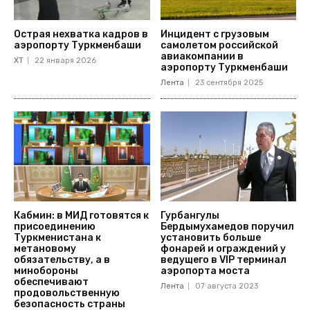
Острая нехватка кадров в
Инцидент с грузовым
аэропорту Туркменбаши
самолетом российской
авиакомпании в
ХТ
22 января 2026
аэропорту Туркменбаши
Лента
23 сентября 2025
Кабмин: в МИД готовятся к
Гурбангулы
присоединению
Бердымухамедов поручил
Туркменистана к
установить больше
метановому
фонарей и ограждений у
обязательству, а в
ведущего в VIP терминал
минобороны
аэропорта моста
обеспечивают
Лента
07 августа 2023
продовольственную
безопасность страны