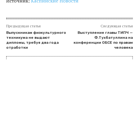
Источник:
Каспийские Новости
Предыдущая статья
Следующая статья
Выпускникам физкультурного
Выступление главы ТИПЧ —
техникума не выдают
Ф.Тухбатуллина на
дипломы, требуя два года
конференции ОБСЕ по правам
отработки
человека