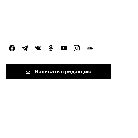
facebook
telegram
vkontakte
odnoklassniki
youtube
instagram
soundcloud
Написать в редакцию