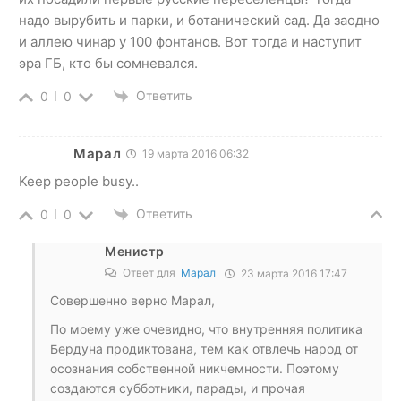
надо вырубить и парки, и ботанический сад. Да заодно
и аллею чинар у 100 фонтанов. Вот тогда и наступит
эра ГБ, кто бы сомневался.
Ответить
0
0
Марал
19 марта 2016 06:32
Keep people busy..
Ответить
0
0
Менистр
Ответ для
Марал
23 марта 2016 17:47
Совершенно верно Марал,
По моему уже очевидно, что внутренняя политика
Бердуна продиктована, тем как отвлечь народ от
осознания собственной никчемности. Поэтому
создаются субботники, парады, и прочая