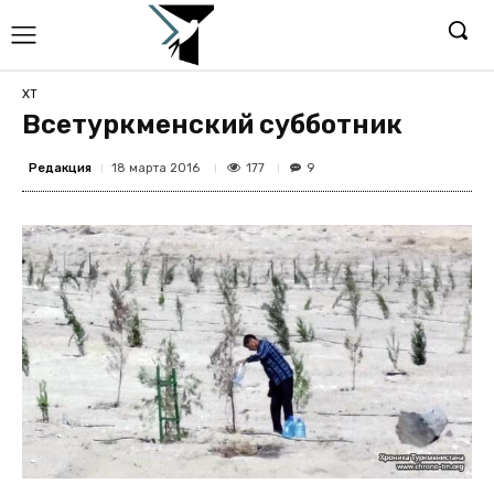
ХТ
Всетуркменский субботник
Редакция
177
18 марта 2016
9