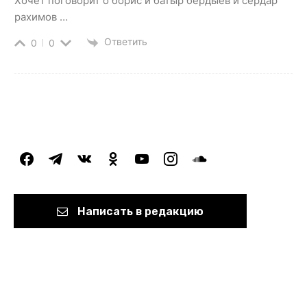
Хочет поговорит о борис и батыр бердыев и сердар
рахимов …
Ответить
0
0
facebook
telegram
vkontakte
odnoklassniki
youtube
instagram
soundcloud
Написать в редакцию