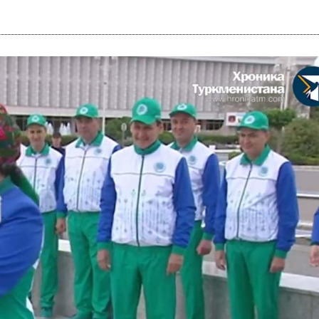
i
m
s
e
h
n
c
e