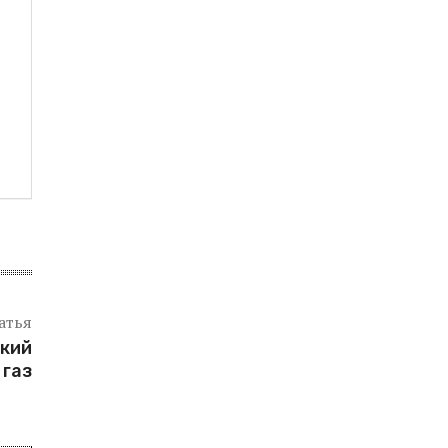
атья
ский
газ