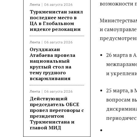
возможности п
Лента
06 августа 2026
Туркменистан занял
последнее место в
Министерствам
ЦА в Глобальном
индексе релокации
и самоуправле
предусмотрен
Лента
06 августа 2026
Огулджахан
26 марта в 
Атабаева провела
национальный
межпарламе
круглый стол на
тему грудного
и укреплени
вскармливания
25 марта, 
Лента
06 августа 2026
Действующий
вопросам в
председатель ОБСЕ
дискримина
провел переговоры с
президентом
периодическ
Туркменистана и
главой МИД