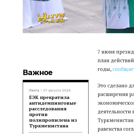
7 июня прези
план действий
годы,
сообщае
Важное
Это сделано д
Лента
07 августа 2026
расширения ра
ЕЭК прекратила
экономическо
антидемпинговые
расследования
деятельности 
против
полипропилена из
Туркменистана
Туркменистана
равенства со