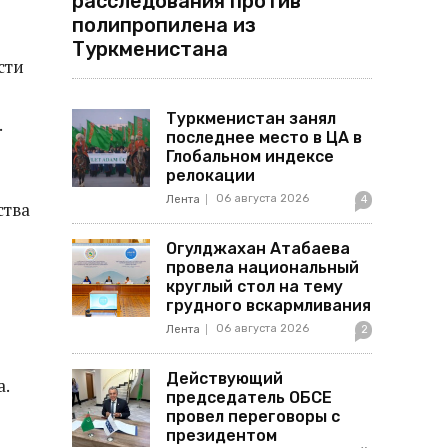
расследования против
полипропилена из
Туркменистана
сти
Туркменистан занял
.
последнее место в ЦА в
Глобальном индексе
релокации
06 августа 2026
Лента
4
ства
Огулджахан Атабаева
провела национальный
круглый стол на тему
грудного вскармливания
06 августа 2026
Лента
2
Действующий
а.
председатель ОБСЕ
провел переговоры с
президентом