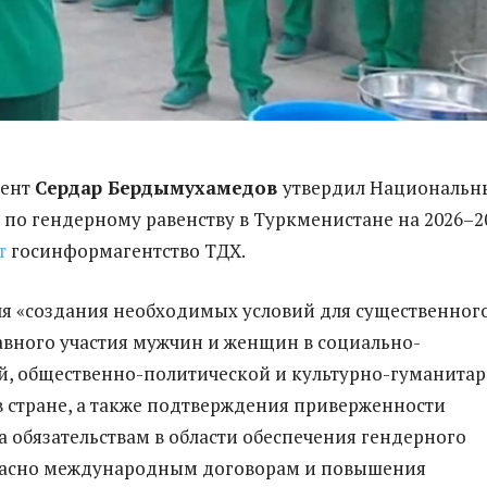
дент
Сердар Бердымухамедов
утвердил Национальн
 по гендерному равенству в Туркменистане на 2026–2
т
госинформагентство ТДХ.
ля «создания необходимых условий для существенног
вного участия мужчин и женщин в социально-
й, общественно-политической и культурно-гуманита
в стране, а также подтверждения приверженности
 обязательствам в области обеспечения гендерного
гласно международным договорам и повышения