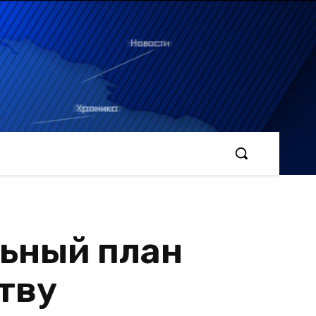
ьный план
ству