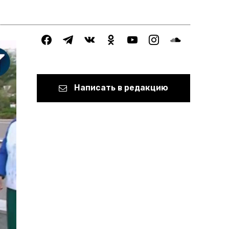
facebook
telegram
vkontakte
odnoklassniki
youtube
instagram
soundcloud
Написать в редакцию