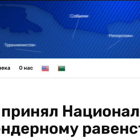
E
T
века
О нас
n
u
 принял Национал
g
r
ендерному равен
l
k